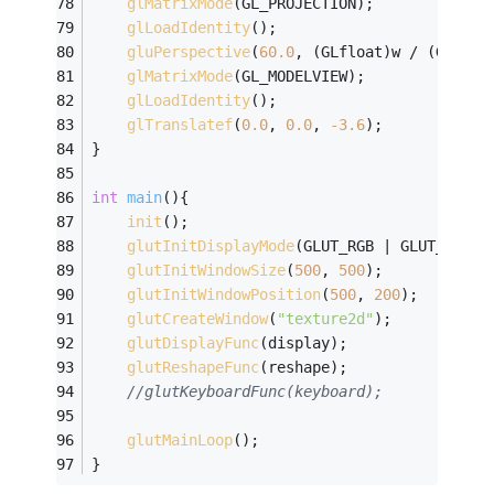
glMatrixMode
(GL_PROJECTION);
glLoadIdentity
();
gluPerspective
(
60.0
, (GLfloat)w / (GLfloa
glMatrixMode
(GL_MODELVIEW);
glLoadIdentity
();
glTranslatef
(
0.0
, 
0.0
, 
-3.6
);
}
int
main
()
{
init
();
glutInitDisplayMode
(GLUT_RGB | GLUT_DEPTH
glutInitWindowSize
(
500
, 
500
);
glutInitWindowPosition
(
500
, 
200
);
glutCreateWindow
(
"texture2d"
);
glutDisplayFunc
(display);
glutReshapeFunc
(reshape);
//glutKeyboardFunc(keyboard);
glutMainLoop
();
}