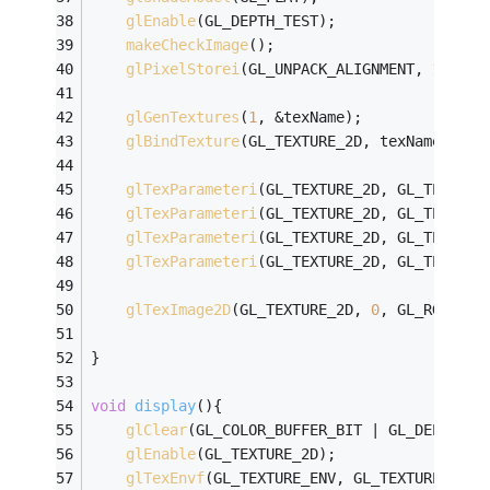
glEnable
(GL_DEPTH_TEST);
makeCheckImage
();
glPixelStorei
(GL_UNPACK_ALIGNMENT, 
1
);
glGenTextures
(
1
, &texName);
glBindTexture
(GL_TEXTURE_2D, texName);
glTexParameteri
(GL_TEXTURE_2D, GL_TEXTURE
glTexParameteri
(GL_TEXTURE_2D, GL_TEXTURE
glTexParameteri
(GL_TEXTURE_2D, GL_TEXTURE
glTexParameteri
(GL_TEXTURE_2D, GL_TEXTURE
glTexImage2D
(GL_TEXTURE_2D, 
0
, GL_RGBA, c
}
void
display
()
{
glClear
(GL_COLOR_BUFFER_BIT | GL_DEPTH_BU
glEnable
(GL_TEXTURE_2D);
glTexEnvf
(GL_TEXTURE_ENV, GL_TEXTURE_ENV_