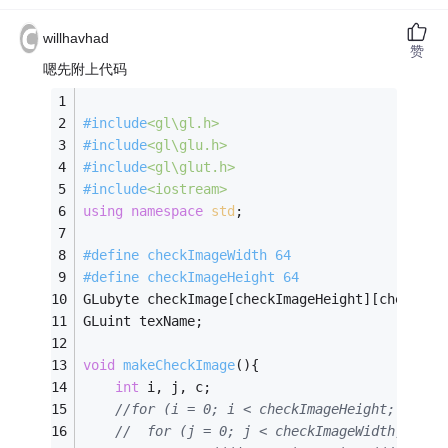
willhavhad
赞
嗯先附上代码
#
include
<gl\gl.h>
#
include
<gl\glu.h>
#
include
<gl\glut.h>
#
include
<iostream>
using
namespace
std
;
#
define
 checkImageWidth 64
#
define
 checkImageHeight 64
GLubyte checkImage[checkImageHeight][checkIma
GLuint texName;
void
makeCheckImage
()
{
int
 i, j, c;
//for (i = 0; i < checkImageHeight; i++){
//	for (j = 0; j < checkImageWidth; j++)