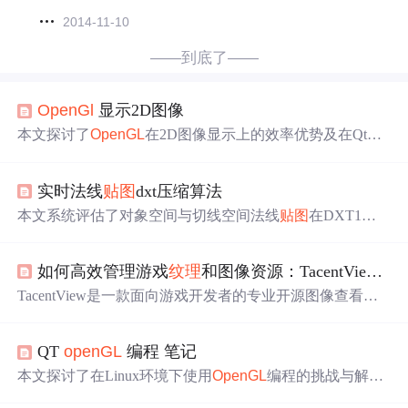
2014-11-10
——到底了——
OpenGl
显示2D图像
本文探讨了
OpenGL
在2D图像显示上的效率优势及在Qt中
的应用，详细介绍了
纹理
贴图
的初始化过程，包括使用glG
enTextures和glTexImage2D函数。同时，对比了直接调用与
实时法线
贴图
dxt压缩算法
使用像素缓冲对象(PBO)进行
纹理
更新的性能差异，以及
在某些设备上的限制。
本文系统评估了对象空间与切线空间法线
贴图
在DXT1、D
XT5及3Dc（BC5）等硬件加速
纹理
压缩格式下的表现，指
出DXT1/DXT5存在明显块状与条带伪影，而3Dc专为切线
如何高效管理游戏
纹理
和图像资源：TacentView专业图像查看器完整指南
空间设计，质量最优。针对实时性需求，提出两种高度优
化的CPU/GPU并行压缩算法：基于边界框与采样点映射的
TacentView是一款面向游戏开发者的专业开源图像查看
_Y_X DXT5（DXT5nm）实时压缩器，以及双Alpha通道
器，
支持
DDS、KTX2、ASTC、EXR等数十种
纹理
与图像
的3Dc实时压缩器，
支持
SIMD（MMX/SSE2）与GPU着色
格式。提供立方体
贴图
可视化、Mipmap层级查看、动画序
器（Cg）实现，兼顾速度与PSNR性能。
QT
openGL
编程 笔记
列管理、智能批量转换、联系表生成、精确裁剪及命令行
自动化等功能，显著提升
纹理
资源管理效率。基于
OpenG
本文探讨了在Linux环境下使用
OpenGL
编程的挑战与解决
L
与Dear ImGui构建，跨平台兼容Windows/Linux/macOS，
过程，包括遇到的编译错误、继承类问题、链接错误等，