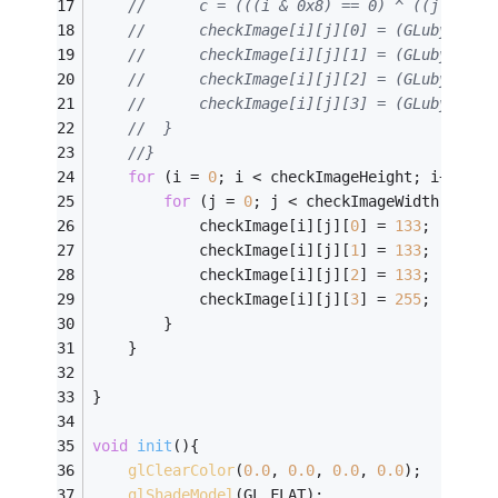
//		c = (((i & 0x8) == 0) ^ ((j & 0x
//		checkImage[i][j][0] = (GLubyte)c;
//		checkImage[i][j][1] = (GLubyte)c;
//		checkImage[i][j][2] = (GLubyte)c;
//		checkImage[i][j][3] = (GLubyte)25
//	}
//}
for
 (i = 
0
; i < checkImageHeight; i++){
for
 (j = 
0
; j < checkImageWidth; j++)
			checkImage[i][j][
0
] = 
133
;
			checkImage[i][j][
1
] = 
133
;
			checkImage[i][j][
2
] = 
133
;
			checkImage[i][j][
3
] = 
255
;
		}
	}
}
void
init
()
{
glClearColor
(
0.0
, 
0.0
, 
0.0
, 
0.0
);
glShadeModel
(GL_FLAT);