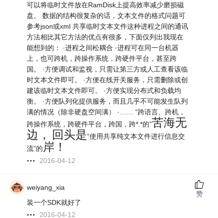
可以将临时文件放在RamDisk上提高效率减少磨损磁
盘。 数据的结构很复杂的话，文本文件的格式问题可
参考json或xml 共享临时文本文件这种进程之间的通讯
方法相比其它方法的优点有很多，下面仅列出我现在
能想到的： ·进程之间松耦合 ·进程可在同一台机器
上，也可跨机，跨操作系统，跨硬件平台，甚至跨
国。 ·方便调试和监视，只需让第三方或人工查看该临
时文本文件即可。 ·方便在线开关服务，只需删除或创
建该临时文本文件即可。 ·方便实现分布式和负载均
衡。 ·方便队列化提供服务，而且几乎不可能发生队列
满的情况（除非硬盘空间满） ·…… “跨语言、跨机，
苦海无
跨操作系统，跨硬件平台，跨国，跨*.*的”
边，
回头是
“使用共享纯文本文件进行信息交
岸！
流”的
2016-04-12
weiyang_xia
赞
装一个SDK就好了
2016-04-12