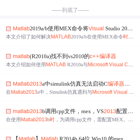
——到底了——
Matlab
2019a/b使用MEX命令将
Visu
al
Studio 2019
设
本文介绍了如何解决
MATLAB
2019a/b在使用MEX命令
时
遇
到的
Visu
al
Studio 2019注册表
设置
问题
，包括检查
MATLA
B
报错、修改VS安装、重试
MATLAB
命令行安装的步骤，
matlab
(R2010a)找不到vs2010的
c++
编译器
强调了正确安装VS2019的必要选项，并指出此方案适用于
MATLAB
2019及以上版本和
Visu
al
Studio 2019 Communit
本文介绍如何使用
MATLAB
R2010a与
Microsoft
Visu
al
C++
y。
2010进行集成，解决编译MEX文件
时
找不到相应
编译器
的
问题
。官方提供的方法简便有效。
Matlab
2013
a中simulink仿真无法启动C
编译器
的解
在
Matlab
2013
a中，Simulink仿真遇到与
Microsoft
Visu
al
St
udio 2012（MSVC 2012）不兼容的
问题
，导致Stateflow图
表和
MATLAB
Function块无法工作。官方提供了一个工作
matlab
2013
b调用cpp文件，mex，VS
2013
配置
问题
坊，包括备份文件、替换安装文件和重新
设置
MEX
编译器
为MSVC 2012。该
问题
已在R
2013
b版本得到修复。
在使用
Matlab
2013
b
时
，为调用cpp文件，需配置MEX。由
于默认选项中无VS
2013
，需要手动操作。首先下载特定文
件并解压到
matlab
安装路径的mexopts文件夹。接着在
Matl
【
Matlab
】
Matlab
R2014b 64位 Win10 的mex
问题
ab
命令行输入`mex -setup`，选择[n]不自动寻找
编译器
。在