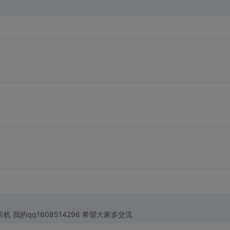
我也很喜欢安卓 精通安卓的单词拼写和安卓系统开关机 我的qq1608514296 希望大家多交流