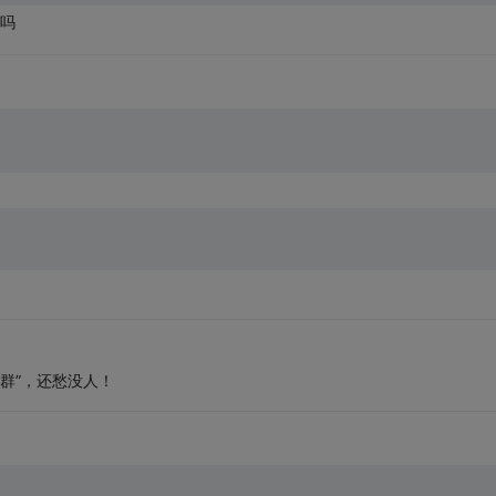
吗
交流群”，还愁没人！