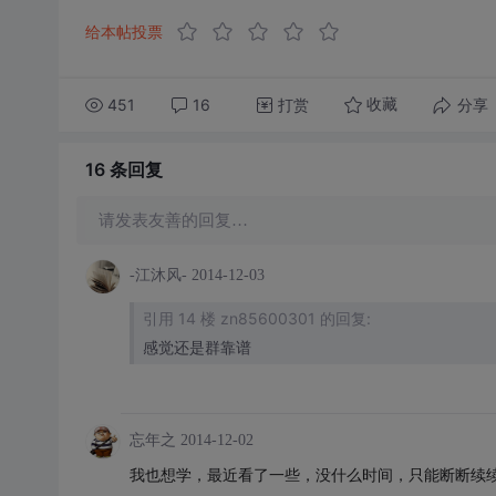
给本帖投票
451
16
打赏
分享
收藏
16 条
回复
请发表友善的回复…
-江沐风-
2014-12-03
引用 14 楼 zn85600301 的回复:
感觉还是群靠谱
忘年之
2014-12-02
我也想学，最近看了一些，没什么时间，只能断断续