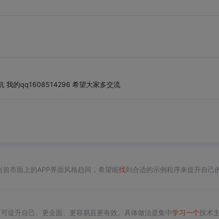
的qq1608514296 希望大家多交流
当前市面上的APP界面风格趋同，希望能
找
到合适的示例程序来提升自己
习
可提升自己、更全面、更容易且更有效。具体做法是集中
学习
一个
技术