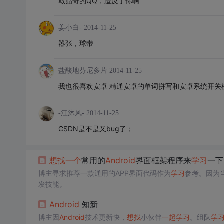
敢贴哥的QQ，造反了你啊
姜小白-
2014-11-25
嚣张，球带
盐酸地芬尼多片
2014-11-25
我也很喜欢安卓 精通安卓的单词拼写和安卓系统开关机 我
-江沐风-
2014-11-25
CSDN是不是又bug了；
想
找
一个
常用的
Android
界面框架程序来
学习
一下
博主寻求推荐一款通用的APP界面代码作为
学习
参考。因为
发技能。
Android
知新
博主因
Android
技术更新快，
想
找
小伙伴
一起
学习
。组队
学