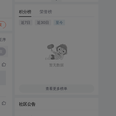
积分榜
荣誉榜
近7日
近30日
至今
复
正序
复
暂无数据
查看更多榜单
社区公告