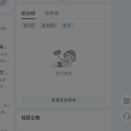
复
积分榜
荣誉榜
近7日
近30日
至今
S服
【信息科学与工程学】计算机科学与自动化——第十八篇 存储系统设计 10 存储器/存储软件/存储芯片/存储盘/存储系统/存储网络01
dra
tart
【信息科学与工程学】【物理/化学和工程技术】【数学分析】第一百九十九篇 矢量分析和场论及高温合金——低空经济01
暂无数据
临界
分
查看更多榜单
llu
、概
社区公告