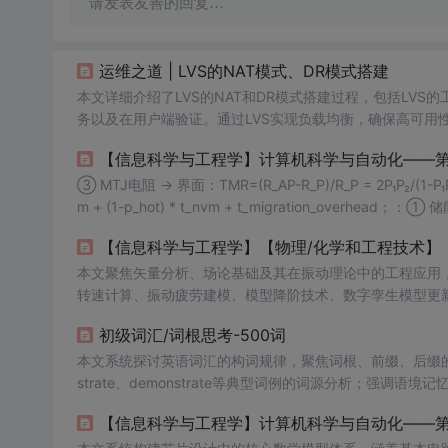
请发表友善的回复…
运维之道 | LVS的NAT模式、DR模式搭建
本文详细介绍了LVS的NAT和DR模式搭建过程，包括LVS的
务以及在用户端验证。通过LVS实现负载均衡，确保高可用
③ MTJ电阻 → 界面：TMR=(R_AP-R_P)/R_P = 2P₁P₂/(1-
m + (1-p_hot) * t_nvm + t_migration_overhead；
² - V_end²)；：① B-tree平衡 → 代数：树高 h = log_m
本文聚焦矢量分析、场论基础及其在振动理论中的工程应用
转速计算、振动疲劳建模、模型降阶技术、数字孪生模型更新
析，强调数学工具与工程仿真结合。
初级词汇/词根思考-500词
本文系统探讨英语词汇的构词规律，聚焦词根、前缀、后缀的语义来源与演化逻
strate、demonstrate等典型词例的词源分析；强
念/程度/对象维度上的差异；指出拉丁、希腊及法语等多语
【信息科学与工程学】计算机科学与自动化——第十