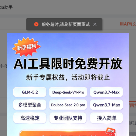
da助手
用AI写
服务超时,请刷新页面重试
不多少的，懂的给说下啊
转发到动态
举报
写回
切换为时间