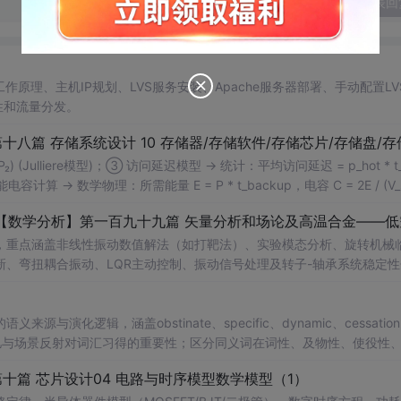
发表回
工作原理、主机IP规划、LVS服务安装、Apache服务器部署、手动配置LV
性和流量分发。
P₁P₂) (Julliere模型)；③ 访问延迟模型 → 统计：平均访问延迟 = p_hot * t_
：① 储能电容计算 → 数学物理：所需能量 E = P * t_backup，电容 C = 2E / (V_s
(N)，m为扇出；
，重点涵盖非线性振动数值解法（如打靶法）、实验模态分析、旋转机械
、弯扭耦合振动、LQR主动控制、振动信号处理及转子-轴承系统稳定性
辑，涵盖obstinate、specific、dynamic、cessation、i
调语境记忆与场景反射对词汇习得的重要性；区分同义词在词性、及物性、使役性
源对英语构词的影响，并批判机械重复记忆的低效性。
篇 芯片设计04 电路与时序模型数学模型（1）