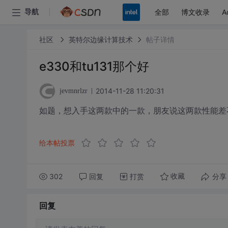
全部
博文收录
A
导航
社区
英特尔边缘计算技术
帖子详情
e330和tu131那个好
2014-11-28 11:20:31
jevmnrlzr
如题，想入手这两款中的一款，朋友说这两款性能差
给本帖投票
302
回复
打赏
分享
收藏
回复