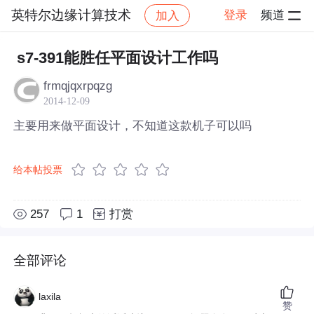
英特尔边缘计算技术
登录
频道
加入
帖子详情
社区
英特尔边缘计算技术
s7-391能胜任平面设计工作吗
frmqjqxrpqzg
2014-12-09
主要用来做平面设计，不知道这款机子可以吗
给本帖投票
257
1
打赏
全部评论
laxila
赞