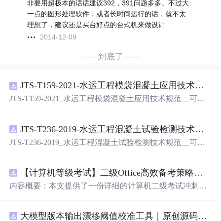
非要用超极本的话话建议392，391问题多多。不过大
一点的图形处理软件，或者长时间运行的话，就不太
理想了，建议还是买台好点的台式机来做设计
2014-12-09
——到底了——
JTS-T159-2021-水运工程模袋混凝土应用技术规范-可搜索.pdf
JTS-T159-2021_水运工程模袋混凝土应用技术规范__可搜
索.pdf
JTS-T236-2019-水运工程混凝土试验检测技术规范-可搜索.pdf
JTS-T236-2019_水运工程混凝土试验检测技术规范__可搜
索.pdf
【计算机等级考试】二级Office高效备考策略：分阶段复习计划与考场时间分配优化方案
内容概要：本文提供了一份详细的计算机二级考试冲刺备
考方案，涵盖分阶段复习计划、答题时间分配及考场注意
事项。分为三个阶段：基础夯实阶段重点在于掌握高频考
大模型版本输出漂移阈值校准工具｜原创源码+测试+离线报告
点和基本操作；强化刷题阶段主攻操作大题，尤其是Excel