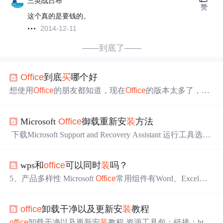
三英战吕布
赞
这个真的是要钱的。
2014-12-11
——到底了——
Office
到底
买
哪个好
想使用
Office
的朋友都知道，现在
Office
的版本太多了，不
懂的朋友，看的一脸懵，不知道选什么好。那我今天就在
这里简单说说，如果想具体的了解一下的话，可以给我私
Microsoft
Office
御载重新安
装
方法
信。 现在
Office
主要是两大块一个是永久使用的
Office
2019
版本，一个是使用一年的
Office
365版本
Office
2019分为家
​ 下载Microsoft Support and Recovery Assistant 运行工具选择
庭版，中小型企业版，
Office
365又分为个人版，家庭版，
「卸载Microsoft
Office
」 自动完成残留文件清理 ​
商业版 我们先来看下
Office
...
wps和
office
可以同时
装
吗？
5、产品多样性 Microsoft
Office
常用组件有Word、Excel、P
owerPoint、Access 、之外还有Frontage（网页制作）、outl
ook（邮件收发），Binder、Info Path（信息收集）、One N
office
卸载干净以及更新安
装
教程
ote（记事本）、Publisher（排版制作）、Vision（流程
图）、Share Point 等组件。
office
是办公软件，主流有Micr
office
卸载干净以及更新安
装
教程 资源工具包：链接：http