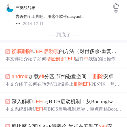
三英战吕布
赞
告诉你个工具吧。用这个软件easyuefi。
2014-12-11
——到底了——
彻底
删除
U
EFI
启动项
的方法（对付多余/重复
启动项
本文详细介绍了如何
彻底
删除
U
EFI
固件
中
残留的旧操作系
统引导项，包括primeos和
android
x86
，避免重启时重复出
现。通过使用BCDEdit命令行工具，导出并修改引导配
android
加载
efi
分区,节约磁盘空间！
删除
安卓
EFI
-
置，最终清除所有冗余引导项。
本文介绍了如何在驰为VI10设备上
删除
EFI
-PE分区，然后
通过PE系统进行分区操作，最终成功安装32位Windows10
专业版。教程详细阐述了从下载PE系统，制作USB启动
深入解析U
EFI
与BIOS启动机制：从Bootmgfw.
efi
到w
盘，到进入工程模式，选择正确的
启动项
，进行分区调
整，最后使用CGI工具GHOST还原系统的过程。
本文系统剖析U
EFI
与BIOS启动机制差异，重点阐述Bootm
gfw.
efi
（Windows引导管理器）和winload.
efi
（Windows操
作系统加载器）在U
EFI
引导链
中
的核心作用。涵盖GPT/M
酷比魔方可以PHP编程么,尝试在安装了
x86
安卓系统的设备酷比魔方i7手写版上手工添加Magisk --准备工做...
BR分区、ESP分区结构、Secure Boot安全机制、BCD配置