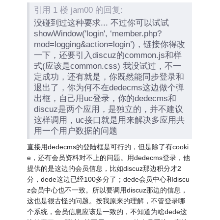
引用 1 楼 jam00 的回复:
没碰到过这种要求... 不过你可以试试
showWindow('login', ‘member.php?
mod=logging&action=login’)，链接你得改
一下，还要引入discuz的common.js和样
式(应该是common.css) 我没试过，不一
定成功，还有就是，你既然能同步登录和
退出了，你为何不在dedecms这边做个弹
出框，自己用uc登录，你的dedecms和
discuz是两个应用，是独立的，并不建议
这样调用，uc接口就是用来解决多应用共
用一个用户数据的问题
直接用dedecms的登陆框是可行的，但是除了有cooki
e，还有会员资料对不上的问题。用dedecms登录，他
提供的是这边的会员信息，比如discuz那边积分才2
分，dede这边已经100多分了；dede会员中心和discu
z会员中心也不一致。所以要调用discuz那边的信息，
这也是很古怪的问题。按我原来的理解，不管登录哪
个系统，会员信息应该是一致的，不知道为啥dede这