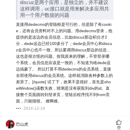
discuz是两个应用，是独立的，并不建议
这样调用，uc接口就是用来解决多应用共
用一个用户数据的问题
直接用dedecms的登陆框是可行的，但是除了有cooki
e，还有会员资料对不上的问题。用dedecms登录，他
提供的是这边的会员信息，比如discuz那边积分才2
分，dede这边已经100多分了；dede会员中心和discu
z会员中心也不一致。所以要调用discuz那边的信息，
这也是很古怪的问题。按我原来的理解，不管登录哪
个系统，会员信息应该是一致的，不知道为啥dede这
边搞蒙了。 所以打算不用dedecms的会员系统，直接
全部使用discuz的会员系统。这样就消除各种参数上的
差异了。[/quote] 试了下，效果不是很好，首先是sho
wWindow()函数失效，猜测是没有获取到div的id。直
接整个页面跳转到登录页，登陆后程序找不到from页
面，只能报错。 难啊难。
2014-12-14
巴山虎
赞