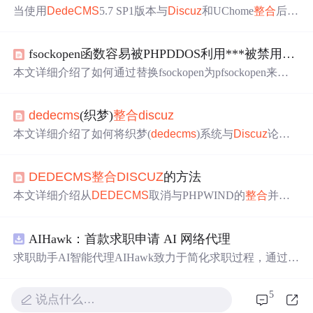
当使用
DedeCMS
5.7 SP1版本与
Dis
cuz
和UChome
整合
后，
遇到登录成功但无法进入会员中心的
问题
。可能的原因包
括：URL跳转设置、Cookie作用域、BOM
问题
、文件名冲
fsockopen函数容易被PHPDDOS利用***被禁用，部分程序不正常的解决办法
突或登录代码错误。解决方案包括检查登录代码、跨域共
享Cookie的域名设置、清除BOM头和确认文件链接库无
本文详细介绍了如何通过替换fsockopen为pfsockopen来解
误。确保所有设置正确后，重新登录查看是否解决
问题
。
决
Dis
cuz
X2、
DEDECMS
、SHOPEX等网站及应用中因不
支持fsockopen而导致的
问题
。包括修改特定文件路径下的
dedecms
(织梦)
整合
dis
cuz
代码，如
Dis
cuz
X2的/install_var.php、
DEDECMS
的/ask/dat
a/scores.inc.php等。同时，提供了
Dis
cuz
品牌空间安装
问题
本文详细介绍了如何将织梦(
dedecms
)系统与
Dis
cuz
论坛
、UC通信
问题
、DEDE与UC连接
问题
的解决方案，并列
整合
，包括安装织梦、
Dis
cuz
论坛，设置会员信息同步、
举了多个包含fsockopen的文件列表。此外，文章还涉及了
论坛信息引用等关键步骤。
UC通信不正常和DEDE
整合
UC连接不上
问题
的解决办
DEDECMS
整合
DIS
CUZ
的方法
法。
本文详细介绍从
DEDECMS
取消与PHPWIND的
整合
并成
功切换至
DIS
CUZ
的过程，包括安装UCENTER、调整目录
结构及迁移数据等关键步骤。
AIHawk：首款求职申请 AI 网络代理
求职助手AI智能代理AIHawk致力于简化求职过程，通过自
动化职位申请流程。借助人工智能，它能够帮助用户以定
制化的方式申请多个职位。
5
说点什么…