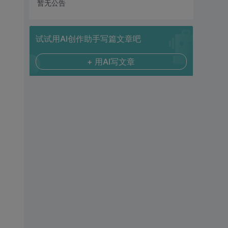
暂无公告
试试用AI创作助手写篇文章吧
+ 用AI写文章