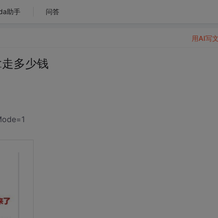
da助手
问答
用AI写
拿走多少钱
yMode=1