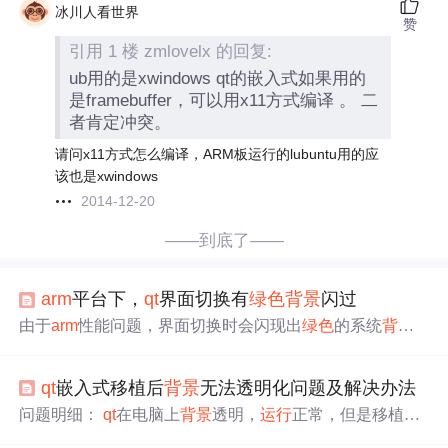
冰川人看世界
赞
引用 1 楼 zmlovelx 的回复:
ub用的是xwindows qt的嵌入式如果用的
是framebuffer，可以用x11方式编译 。 二
者肯定冲突。
请问x11方式怎么编译，ARM板运行的lubuntu用的应
该也是xwindows
2014-12-20
——到底了——
arm
平台下，
qt
界面切换有
绿色
背景
闪过
由于
arm
性能问题，界面切换时会闪现出
绿色
的系统
背景
。解决方法有两个： 1.先
显示
下一张界面，然后延时几毫
秒，然后close上一界面，同时在延时是关闭上一界面的一
qt
嵌入式移植后
背景
无法透明化问题及解决办法
切输入（按键，键盘输入）。 2.设置系统
背景
和界面
背景
相同或相近。 如我的
背景
是蓝色-- rgb(0, 0, 127); 所以设定
问题明细：
qt
在电脑上
背景
透明，
运行
正常，但是移植到
系统
背景
： #include QWSServer::setBackground(QColo
arm
板中，
背景
无法透明，甚至感觉像是RGB反着了, 例