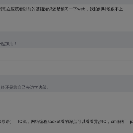
了，我现在应该看以前的基础知识还是预习一下web，我怕到时候跟不上
一起加油！
最终还是靠自己去边学边敲。
，IO流，网络编程socket看的深点可以看看异步IO，xml解析，jd