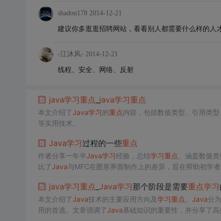
shadon178
2014-12-21
建议你多逛逛招聘网站，看看别人都需要什么样的人
-江沐风-
2014-12-21
线程、安全、网络、反射
java
学习
重点
_
java
学习
重点
本文介绍了
Java
学习
的
重点
内容，包括数值类型、引用类型、
等实用技术。
Java
学习
过程的一些
重点
作者分享一年半
Java
学习
经验，总结
学习
重点
。涵盖数值类
比了
Java
与MFC在图形界面制作上的差异，旨在帮助初学
java
学习
重点
_
Java
学习
那个阶段是需要
重点
学习
本文介绍了
Java
技术的主要应用方向及
学习
重点
。
Java
分
用的首选。文章强调了
Java
基础知识的重要性，并分享了高