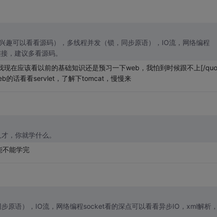
复:] 集合（有兴趣可以看看源码），多线程并发（锁，同步原语），IO流，网络编程
bc连接，建议多看源码。
，我现在应该看以前的基础知识还是预习一下web，我怕到时候跟不上[/quot
话看看servlet，了解下tomcat，慢慢来
人才，你就学什么。
能不能学完
语），IO流，网络编程socket看的深点可以看看异步IO，xml解析