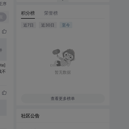
正序
积分榜
荣誉榜
复
近7日
近30日
至今
并
e]
找不
暂无数据
查看更多榜单
社区公告