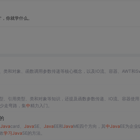
才，你就学什么。
类和对象、函数调用参数传递等核心概念，以及IO流、容器、AWT和Swi
型、引用类型、类和对象等知识，还提及函数参数传递、IO流、容器使用
者少走弯路，集
中
精力入门。
的
为
Java
card、
Java
SE、
Java
EE和
Java
ME四个方向，其
中
Java
EE为企业
效
学习
Java
SE的方法。