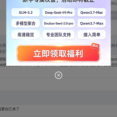
切换为时间
发表回
[quote=引用 9 楼 tangyongzhe 的回复:] 集合（有兴趣可以看看源码），多线程
深点可以看看异步IO，xml解析，jdbc连接，建议多看源码。
，我现在应该看以前的基础知识还是预习一下web，我怕到时候跟不上[/quot
话看看servlet，了解下tomcat，慢慢来[/quote] 多谢多谢，自己总
我要自己来了