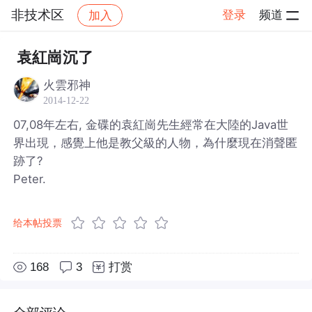
非技术区
登录
频道
加入
帖子详情
社区
非技术区
袁紅崗沉了
火雲邪神
2014-12-22
07,08年左右, 金碟的袁紅崗先生經常在大陸的Java世
界出現，感覺上他是教父級的人物，為什麼現在消聲匿
跡了?
Peter.
给本帖投票
168
3
打赏