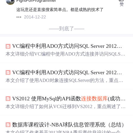
FightForProgrammer
赞
这玩意还是直接搜索简单点。都是成熟的技术了
2014-12-22
——到底了——
VC编程中利用ADO方式访问SQL Server 2012数据库-
本文详细介绍VC编程中使用ADO方式连接并访问SQLServ
er2012数据库的方法，包括使用Connection对象的Open()方
法，以及如何正确配置连接字符串ConnectionString。
VC编程中利用ADO方式访问SQL Server 2012数据库（1）-
本文介绍了使用ADO对象连接SQLServer的方法，重点讲
解了Connection对象的使用及Open()方法的参数设置，提供
了通过udl文件快速配置连接字符串的技巧。
VS2012 使用MySql的API函数
连接数据库
(成功)， 以及使用mysql-connector-c++-1.1.3遇到的问题!
本文详细介绍了如何从VC6迁移到VS2012，重点阐述了使
用API
连接数据库
及MySQL-Connector C++过程中遇到的问
题与解决方法。通过配置环境、修改编译平台、编写代
数据库课程设计-NBA球队信息管理系统（总结）
码，作者最终成功解决了使用API
连接数据库
的挑战。同
时，分享了在使用MySQL-Connector C++时遇到的配置和
本文介绍了作者基于2012年NBA季后赛信息设计的一个数