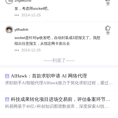
zhgwbzhd
赞
发，考虑用socket吧。
2014-12-25
ytfhwfnh
赞
socket是针对ip收发吧，自动封装成3层报文了。我想
组出任意报文，从指定网卡发出去
2014-12-25
——到底了——
AIHawk：首款求职申请 AI 网络代理
求职助手AI智能代理AIHawk致力于简化求职过程，通过自
动化职位申请流程。借助人工智能，它能够帮助用户以定
制化的方式申请多个职位。
科技成果转化项目进场交易前，评估备案环节需要准备哪些材料？.docx
科易网基于40亿+科创知识图谱数据库，深度探索AI技术
在技术转移、成果转化、技术经纪、知识产权、产业创
新、科技招商等垂直领域的多样化应用场景，研究科技创