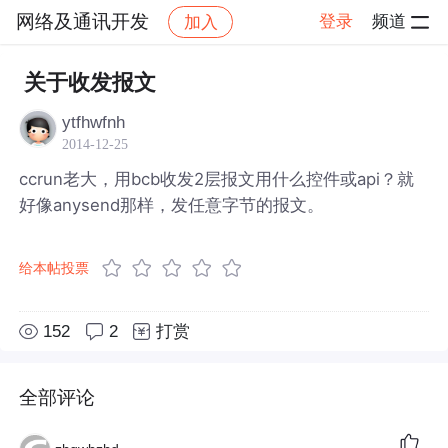
网络及通讯开发
登录
频道
加入
帖子详情
社区
网络及通讯开发
关于收发报文
ytfhwfnh
2014-12-25
ccrun老大，用bcb收发2层报文用什么控件或api？就
好像anysend那样，发任意字节的报文。
给本帖投票
152
2
打赏
全部评论