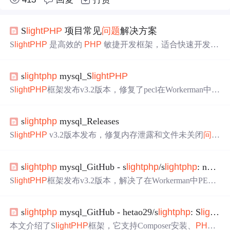
S
light
PHP
项目常见
问题
解决方案
S
light
PHP
是高效的
PHP
敏捷开发框架，适合快速开发项
目。新手使用时常见
问题
有：不知如何安装、配置和运行
项目以及设置和解析
路由
。安装可用 Composer，配置运行
s
light
php
mysql_S
light
PHP
需在网站根目录操作，设置
路由
可通过相关方法，文中给
出了具体解决步骤。
S
light
PHP
框架发布v3.2版本，修复了pecl在Workerman中不
关闭文件及内存泄露
问题
，增强了
PHP
7的支持。更新包
括算法优化、支持composer、兼容
php
5.3及以上版本。此
s
light
php
mysql_Releases
外，框架支持命令行模式，适用于WorkerMan和Swoole等
服务端项目。SDb和SRedis插件提供数据库和缓存支持，S
S
light
PHP
v3.2版本发布，修复内存泄露和文件未关闭
问题
Route实现简洁
路由
，STpl为轻量级模板引擎。
，增强对
PHP
7的兼容性，优化路径算法并支持命令行模
式。此外，还提供了Composer安装方式，支持多种数据库
s
light
php
mysql_GitHub - s
light
php
/s
light
php
: new version pls checkout https://github.com/hetao29/sl...
和
路由
功能，适用于快速开发和高流量网站。框架核心小
巧，加载速度快，适用于多种Web服务器。
S
light
PHP
框架发布v3.2版本，解决了在Workerman中PECL
文件不关闭及内存泄露
问题
，优化了算法并统一了run()和r
equest_uri的行为。现在支持Composer，且要求
PHP
5.3及以
s
light
php
mysql_GitHub - hetao29/s
light
php
: S
light
P
上。更新包括对
PHP
7的更好支持，PECL模块加载，以及
命令行执行模式。此外，框架特性包括独特的框架与plugin
本文介绍了S
light
PHP
框架，它支持Composer安装、
PHP
7