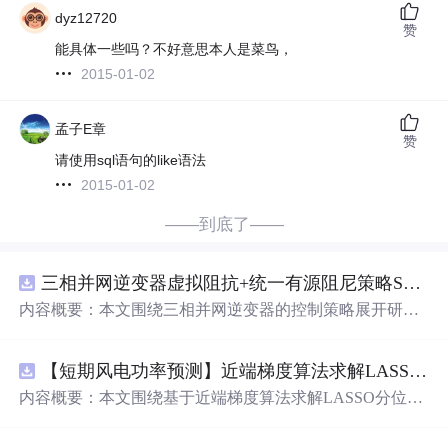
dyz12720
赞
能具体一些吗？不好意思本人是菜鸟，
2015-01-02
孟子E章
赞
请使用sql语句的like语法
2015-01-02
——到底了——
三相并网逆变器虚拟阻抗+统一有源阻尼策略SVPWM+SPWM调制仿真
内容概要：本文围绕三相并网逆变器的控制策略展开研
究，重点探讨了虚拟阻抗与统一有源阻尼相结合的控制方
法，并
实现
了SVPWM（空间矢量脉宽调制）与SPWM
【短期风电功率预测】近端梯度算法求解LASSO分位数回归-短期风电功率预测研究（
（正弦脉宽调制）两种调制方式在Simulink平台下的仿真建
模。通过引入虚拟阻抗改善系统输出阻抗特性，结合统一
内容概要：本文围绕基于近端梯度算法求解LASSO分位数
有源阻尼技术有效抑制LC或LCL滤波器引起的谐振问题，
回归的短期风电功率预测方法展开研究，旨在提升预测模
从而提升逆变器在弱电网条件下的并网稳定性与电能质
型在复杂环境下的精度与鲁棒性。文章系统构建了LASSO