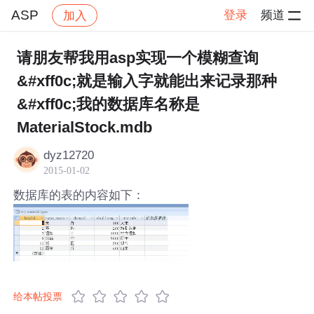
ASP
登录
频道
加入
帖子详情
社区
ASP
请朋友帮我用asp实现一个模糊查询
&#xff0c;就是输入字就能出来记录那种
&#xff0c;我的数据库名称是
MaterialStock.mdb
dyz12720
2015-01-02
数据库的表的内容如下：
给本帖投票