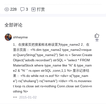
228
3
打赏
全部评论
shhwymw
赞
1、在搜索页把搜索框名称设置为type_name2 2、在
显示页面： <% dim type_name2 type_name2=reque
st.QueryString("type_name2") Set rs = Server.Create
Object("adodb.recordset") strSQL = "select * FROM
MaterialStock where type_name like '%" & type_nam
e2 & "%' " rs.open strSQL ,conn,1,1 %> 显示记录结
果： <% do while not rs.eof %> <div> s("type_nam
e") rs("shuliang") rs("remark") </div> <% rs.movenex
t loop rs.close set rs=nothing Conn.close set Conn=n
othing %>
2015-01-02