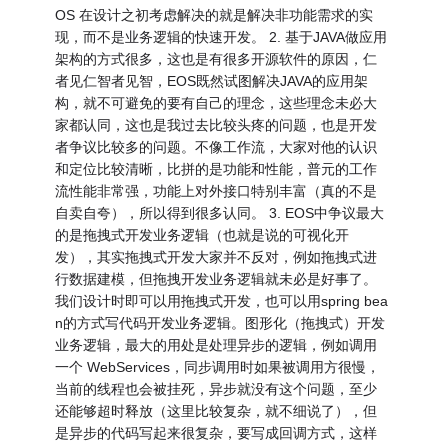
OS 在设计之初考虑解决的就是解决非功能需求的实
现，而不是业务逻辑的快速开发。 2. 基于JAVA做应用
架构的方式很多，这也是有很多开源软件的原因，仁
者见仁智者见智，EOS既然试图解决JAVA的应用架
构，就不可避免的要有自己的理念，这些理念未必大
家都认同，这也是我过去比较头疼的问题，也是开发
者争议比较多的问题。不像工作流，大家对他的认识
和定位比较清晰，比拼的是功能和性能，普元的工作
流性能非常强，功能上对外接口特别丰富（真的不是
自卖自夸），所以得到很多认同。 3. EOS中争议最大
的是拖拽式开发业务逻辑（也就是说的可视化开
发），其实拖拽式开发大家并不反对，例如拖拽式进
行数据建模，但拖拽开发业务逻辑就未必是好事了。
我们设计时即可以用拖拽式开发，也可以用spring bea
n的方式写代码开发业务逻辑。图形化（拖拽式）开发
业务逻辑，最大的用处是处理异步的逻辑，例如调用
一个 WebServices，同步调用时如果被调用方很慢，
当前的线程也会被挂死，异步就没有这个问题，至少
还能够超时释放（这里比较复杂，就不细说了），但
是异步的代码写起来很复杂，要写成回调方式，这样