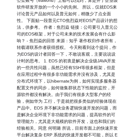
公众账号（eaworld）上都可以找到，算是开了企业级
软件研发开放的一个小小的先例。 所以，仅就EOS来
讨论普元产品如何以及普元如何，稍微少了点全面
性。 下面贴一段普元CTO焦烈焱对EOS产品设计的想
法，供参考。 作者：焦烈焱 链接：公司要引入普元公
司的EOS框架，对于公司未来的技术发展会有什么影
响？ - 焦烈焱的回答 来源：知乎 著作权归作者所有，
转载请联系作者获得授权。 今天刚看到这个提问，作
为EOS的设计者回答一下，不敢说客观，主要说说设
计时的思考。 1. EOS 的初衷是解决企业级JAVA开发
的一些共性问题，虽然已经有SSH等很多框架，但是
在应用过程中有很多非功能需求并没有涉及，尤其是
分布式环境下，以hibernate为例，如何实现多服务器
配置文件的同步，如何做集群状态下性能的监控，开
源软件都没有解决。由于我们有很多大型客户的经
验，例如华为 工行，于是就把很多类似的经验体现在
产品中。EOS 并不解决业务逻辑快速开发的问题，而
是解决企业环境下非功能需求的问题，提高软件的可
管理能力，尤其是大规模的软件开发，这也和我们的
经验相关。同意 何明璐 所说，目前市面上的快速开发
平台解决复杂 ERP 系统的快速开发都不可能，所以 E