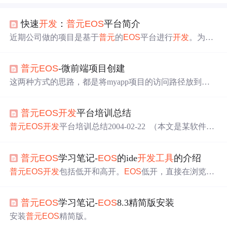
快速
开发
：
普元
EOS
平台简介
近期公司做的项目是基于
普元
的
EOS
平台进行
开发
。为了
了解这个
开发
平台，特地去
普元
公司进行了四天的培训。
普元
EOS
是基于J2EE体系结构、采用面向构件技术实现企
普元
EOS
-微前端项目创建
业级应用
开发
、运行、管理、监控和维护的中间件平台。
它将J2EE体系规范、构件技术、xml技术和可视化技术完
这两种方式的思路，都是将myapp项目的访问路径放到精
美结合起来，为基于J2EE平台上的应用提供了面向构件的
简应用下。比如，精简应用的访问地址是 http://127.0.0.1:28
服务。
015 ，想办法通过 http://127.0.0.1:28015/myapp 可以访问到
普元
EOS
开发
平台培训总结
myapp 就行了。上面这些做到后，精简应用和myapp微前
端的路径关系已经确立了，可以在AFCenter中进行具体的
普元
EOS
开发
平台培训总结2004-02-22 （本文是某软件企
访问微前端页面的配置了。
业的技术负责人在接受
普元
EOS
平台3.0版本的培训之后总
结的心得体会。目前
普元
EOS
产品的最新版本是5.0，作者
普元
EOS
学习笔记-
EOS
的ide
开发
工具
的介绍
提出的“5大缺点”如今是否仍然存在，尚且是一个值得思考
的问题。） 一
EOS
开发
平台的功能
普元
EOS
是一个快速
普元
EOS
开发
包括低开和高开。
EOS
低开，直接在浏览器
开发
平台。在这个平台的基础上，可以通过既有的一些构
操作即可，不需要编码。
EOS
高开，需要使用
EOS
的ide
工
件的功能，来订制新的系统。
EOS
专业版附带了权限和公
具
，进行编码
开发
。
EOS
的ide
工具
是
普元
在Eclipse基础上
共两
普元
EOS
学习笔记-
EOS
8.3精简版安装
进行的扩展，添加了若干插件，专门用于
EOS
开发
。本文
章将介绍如何获取
EOS
的ide
工具
。本文章将以
EOS
8.3.1
安装
普元
EOS
精简版。
来讲解。