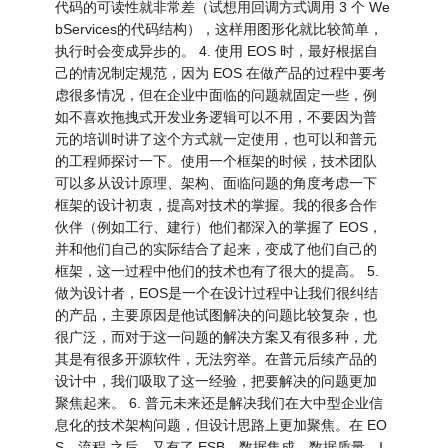
代码的可读性就非常差（试想用回调方式调用 3 个 We
bServices的代码结构），这样用图形化就比较简单，
执行时会变成异步的。 4. 使用 EOS 时，最好根据自
己的情况制定规范，因为 EOS 在做产品的过程中要考
虑很多情况，但在企业中面临的问题就固定一些，例
如不喜欢拖拽式开发业务逻辑可以不用，不要因为普
元的培训时讲了这个方式就一定使用，也可以和普元
的工程师探讨一下。使用一个框架的时候，技术团队
可以多从设计原理、架构、面临问题的角度考虑一下
框架的设计初衷，提高对技术的掌握。我的很多合作
伙伴（例如工行、建行）他们都深入的掌握了 EOS，
并和他们自己的实际结合了起来，变成了他们自己的
框架，这一过程中他们的技术也有了很大的提高。 5.
做为设计者，EOS是一个在设计过程中让我们很纠结
的产品，主要原因是他试图解决的问题比较复杂，也
很广泛，而对于这一问题的解决方案又有很多种，尤
其是有很多开源软件，无法穷举。在普元后续产品的
设计中，我们吸取了这一经验，把要解决的问题更加
聚焦起来。 6. 普元未来还是解决我们在大中型企业信
息化的技术架构问题，但设计思路上更加聚焦。在 EO
S、流程 之后，又有了 ESB、数据集成、数据质量、I