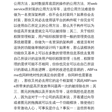
公用方法，如对数据库底层的操作的公用方法、对web
service所封装的公用方法等等，这些公用方法难道你
做为一名资深架构师，你不会去封装吗？如果你会去
封装，那你又何必去使用该平台的构件呢？你完全可
以使用自己所定义的公用方法，那么关于构件可以为
你提高开发速度就立马可以被排除；其二、关于组织
权限管理框架，用户组织权限管理一般的管理类信息
系统都需要，你做为一名资深的架构师，难道没有对
这块的功能做单独的设计吗？如果有，那么该模块的
功能你又基本上可以在多数的管理类信息系统去复用
自己所设计的这块用户组织权限管理（当然，权限管
理的需求可能不尽相同，但你也完全可以在自己所设
计的基础上而改进啊，这样的改进也是容易的，ABFra
me也同样绝对性的满足你的需求，你同样也需要改
进），那你又何必去用它的这个框架呢？因此ABFram
e所带来的提高开发效率问题再一次的被排除在外；其
三、图元的拖拽以及开发向导等，这些我想也是忽悠
人，因为这对于一个公司的高层来说，开着通过向导
或者图元的拖拽就可以生成一个功能模块，致使他们
非常激动人心，可事实是什么？事实一：这些所有的