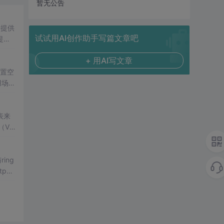
暂无公告
者提供
试试用AI创作助手写篇文章吧
提供
+ 用AI写文章
配置空
用场景
表来
Val
HKC
ing
tp
USB