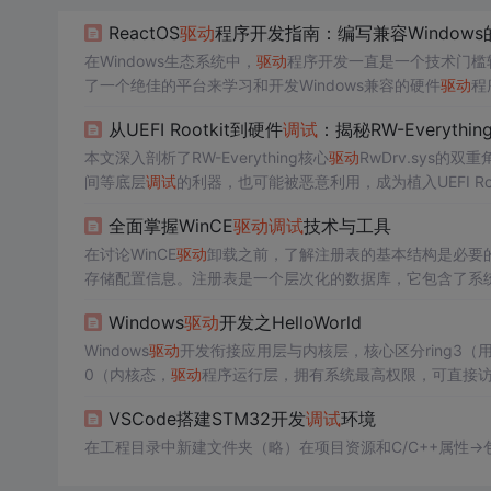
ReactOS
驱动
程序开发指南：编写兼容Windows
在Windows生态系统中，
驱动
程序开发一直是一个技术门槛较
了一个绝佳的平台来学习和开发Windows兼容的硬件
驱动
现代系统支持 - ???? 在开源环境中测试和验证
驱动
从UEFI Rootkit到硬件
调试
：揭秘RW-Everythin
本文深入剖析了RW-Everything核心
驱动
RwDrv.sys的
间等底层
调试
的利器，也可能被恶意利用，成为植入UEFI 
与安全风险，并探讨了相应的防御策略。
全面掌握WinCE
驱动
调试
技术与工具
在讨论WinCE
驱动
卸载之前，了解注册表的基本结构是必要的。W
存储配置信息。注册表是一个层次化的数据库，它包含了系统级
ues）组成，它们形成了一个分层结构，类似于文件系统中的目录
Windows
驱动
开发之HelloWorld
R）：定义了系统中所有已注册的文件类型及其关联的应用
Windows
驱动
开发衔接应用层与内核层，核心区分ring3（用
0（内核态，
驱动
程序运行层，拥有系统最高权限，可直接访
s://learn.microsoft.com/en-us/windows/app
VSCode搭建STM32开发
调试
环境
等外设
驱动
开发，需掌握COM组件相关知识。
在工程目录中新建文件夹（略）在项目资源和C/C++属性