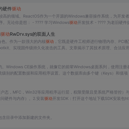
的硬件
驱动
高的领域。ReactOS作为一个开源的Windows兼容操作系统，为开发
程序。无论你是想： - ???? 学习Windows
驱动
开发技术 - ???? 为老旧硬件
兼容性 - ???? 深入理解Windows内核工作机制 Reac...
g
驱动
RwDrv.sys的双面人生
双重角色。作为一款强大的内核
驱动
，它既是硬件工程师进行物理内存、PCI
Rootkit、实现固件级持久化攻击的工具。文章揭示了其技术原理、合法应
indows CE操作系统，就像它的前辈Windows桌面系列，使用注册
别的配置数据和应用程序设置。这个数据库由多个键（Keys）和值项（
和文件。注册表结构主要分为几个部分：HKEY_CLASSES_ROOT（
程序。
户态，MFC，Win32等应用程序运行层，权限受限且受系统严格管控）与r
问硬件与内存）。2.安装
驱动
开发SDK：打开这个地址下载SDK安装包ht
s/windows-sdk/downloads。UWDF：面向用户模式的WDF子框架，适用于摄像头，
→包含目录中添加新建的文件夹。