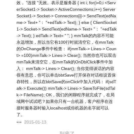
效， "连接 "无效。表示是服务器 { int i; for(i=0;i <Serv
erSocket1-> Socket-> ActiveConnections;i++) Server
Socket1-> Socket-> Connections[i]-> SendText(edNa
me-> Text+ "： "+edTalk-> Text); } else { ClientSocket
1-> Socket-> SendText(edName-> Text+ "： "+edTalk
-> Text); } edTalk-> Text= " "; } mmTalk的内容不可能
永远增加，所以当它有100行时就清空它，在mmTalk
的OnChange事件中检查： if(mmTalk-> Lines-> Coun
t> =100)mmTalk-> Lines-> Clear(); 当然你也可以双击
mmTalk来清空它，在mmTalk的OnDblClick事件中加
入： mmTalk-> Lines-> Clear(); 当你觉得谈话的内容
很有意思，你可以单击bbtSave打开保存对话框设置保
存特性，所以在bbtSave的onClick中加入代码： if(sdT
alk-> Execute()) mmTalk-> Lines-> SaveToFile(sdTal
k-> FileName); OK，我们的闲聊程序就完成了，在局
域网中试试吧？如果你只有一台机器，客户程序在连
接时服务器时输入localhost或你机器的名字就可以
了。
2015-01-13
——到底了——