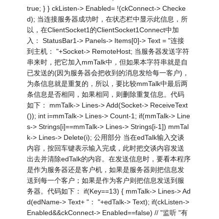
true; } } ckListen-> Enabled= !(ckConnect-> Checke
d); 当连接服务器成功时，在状态栏中显示此信息，所
以，在ClientSocket1的ClientSocket1Connect中加
入： StatusBar1-> Panels-> Items[0]-> Text = "连接
到主机： "+Socket-> RemoteHost; 当服务器发送字符
串来时，把它加入mmTalk中，但如果本字符串就是自
已发送的(因为服务器会把收到的消息发给每一客户)，
为条信息就是重复的，所以，要比较mmTalk中最后两
条信息是否相同，如果相同，则删除重复信息。代码
如下： mmTalk-> Lines-> Add(Socket-> ReceiveText
()); int i=mmTalk-> Lines-> Count-1; if(mmTalk-> Line
s-> Strings[i]==mmTalk-> Lines-> Strings[i-1]) mmTal
k-> Lines-> Delete(i); 公用部分 当在edTalk输入交谈
内容，按回车键表示输入完成，此时把交谈内容发送
出去并清除edTalk的内容。在发送信息时，要看本程序
是作为服务器还是客户机，如果是服务器则把信息发
送到每一个客户；如果是作为客户则把信息发送到服
务器。代码如下： if(Key==13) { mmTalk-> Lines-> Ad
d(edName-> Text+ "： "+edTalk-> Text); if(ckListen->
Enabled&&ckConnect-> Enabled==false) // "监听 "有