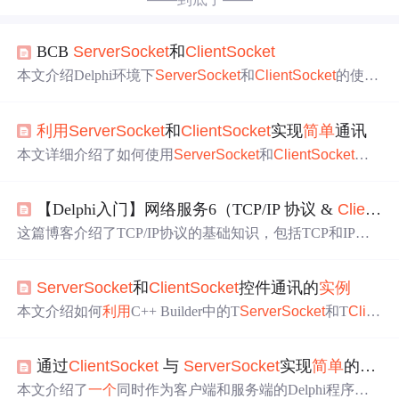
BCB
Server
Socket
和
Client
Socket
本文介绍Delphi环境下
Server
Socket
和
Client
Socket
的使用
方法，包括连接建立、数据通信及断开连接的过程，并探
讨IdTCP
Client
和IdTCPServer组件的配置与交互。
利用
Server
Socket
和
Client
Socket
实现
简单
通讯
本文详细介绍了如何使用
Server
Socket
和
Client
Socket
控
件实现客户端与服务器之间的连接、通信及断开连接的过
程。包括设置监听端口、建立连接、发送和接收数据、关
【Delphi入门】网络服务6（TCP/IP 协议 &
Client
So
闭连接等关键步骤。
这篇博客介绍了TCP/IP协议的基础知识，包括TCP和IP的
主要作用。接着详细讲解了Delphi中用于网络编程的
Client
Socket
和
Server
socket
组件，包括它们的主要属性和事
Server
Socket
和
Client
Socket
控件通讯的
实例
件。
Server
socket
组件用于管理服务器连接，而
Client
Soc
ket
组件则用于管理客户端与服务器的连接，两者在Delphi
本文介绍如何
利用
C++ Builder中的T
Server
Socket
和T
Clie
的Internet组件面板中均可找到。
nt
Socket
组件简化Win
Socket
编程，重点解析这两个组件的
常用方法属性及其
实例
应用，提供
一个
基本的闲聊程序示
通过
Client
Socket
与
Server
Socket
实现
简单
的聊天功能.
例，帮助开发者快速上手。
本文介绍了
一个
同时作为客户端和服务端的Delphi程序
实