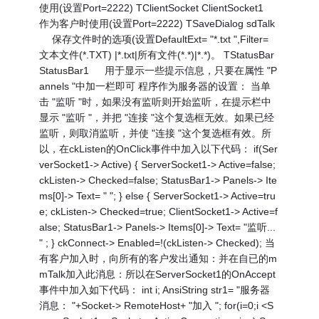
使用(设置Port=2222) TClientSocket ClientSocket1
作为客户时使用(设置Port=2222) TSaveDialog sdTalk
保存文件时的选项(设置DefaultExt= "*.txt ",Filter=
文本文件(*.TXT) |*.txt|所有文件(*.*)|*.*)。 TStatusBar
StatusBar1 用于显示一些提示信息，只要在属性 "P
annels "中加一栏即可 程序作为服务器的设置： 当单
击 "监听 "时，如果没有监听则开始监听，在提示栏中
显示 "监听 "，并把 "连接 "这个复选框无效。如果已经
监听，则取消监听，并使 "连接 "这个复选框有效。所
以，在ckListen的OnClick事件中加入以下代码： if(Ser
verSocket1-> Active) { ServerSocket1-> Active=false;
ckListen-> Checked=false; StatusBar1-> Panels-> Ite
ms[0]-> Text= " "; } else { ServerSocket1-> Active=tru
e; ckListen-> Checked=true; ClientSocket1-> Active=f
alse; StatusBar1-> Panels-> Items[0]-> Text= "监听...
" ; } ckConnect-> Enabled=!(ckListen-> Checked); 当
有客户加入时，向所有的客户发出通知：并在自已的m
mTalk加入此消息：所以在ServerSocket1的OnAccept
事件中加入如下代码： int i; AnsiString str1= "服务器
消息： "+Socket-> RemoteHost+ "加入 "; for(i=0;i <S