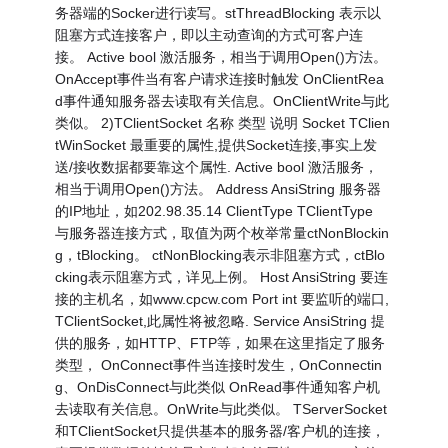
务器端的Socker进行读写。stThreadBlocking 表示以
阻塞方式连接客户，即以主动查询的方式可客户连
接。 Active bool 激活服务，相当于调用Open()方法。
OnAccept事件当有客户请求连接时触发 OnClientRea
d事件通知服务器去读取有关信息。OnClientWrite与此
类似。 2)TClientSocket 名称 类型 说明 Socket TClien
tWinSocket 最重要的属性,提供Socket连接,事实上发
送/接收数据都要靠这个属性. Active bool 激活服务，
相当于调用Open()方法。 Address AnsiString 服务器
的IP地址，如202.98.35.14 ClientType TClientType
与服务器连接方式，取值为两个枚举常量ctNonBlockin
g，tBlocking。 ctNonBlocking表示非阻塞方式，ctBlo
cking表示阻塞方式，详见上例。 Host AnsiString 要连
接的主机名，如www.cpcw.com Port int 要监听的端口,
TClientSocket,此属性将被忽略. Service AnsiString 提
供的服务，如HTTP、FTP等，如果在这里指定了服务
类型， OnConnect事件当连接时发生，OnConnectin
g、OnDisConnect与此类似 OnRead事件通知客户机
去读取有关信息。OnWrite与此类似。 TServerSocket
和TClientSocket只提供基本的服务器/客户机的连接，