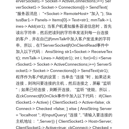
erverSocket1-> Socket-> ActiveConnections;i++) Ser
verSocket1-> Socket-> Connections[i]-> SendText(
"服务器消息： "+Socket-> RemoteHost+ "加入 "); Sta
tusBar1-> Panels-> Items[0]-> Text=str1; mmTalk-> L
ines-> Add(str1); 当客户机通知服务器读信息时，首先
读出字符串，然后把读到的字符串发送到每一台连接
的客户，并在自已的mmTalk中加入客户发送来的字符
串。所以，在TServerSocket的OnClientRead事件中
加入以下代码： AnsiString str1=Socket-> ReceiveTex
t(); mmTalk-> Lines-> Add(str1); int i; for(i=0;i <Serve
rSocket1-> Socket-> ActiveConnections;i++) ServerS
ocket1-> Socket-> Connections[i]-> SendText(str1);
程序作为客户机的设置： 当单击 "连接 "时，如果还未
连接，则询问要连接的主机，然后连接之，屏蔽 "监听
"；如果已经连接，则断开连接。 "监听 "使能。所以，
在ckConnect的OnClick事件中加入以下代码： if(Clien
tSocket1-> Active) { ClientSocket1-> Active=false; ck
Connect-> Checked =false; } else { AnsiString Server
= "localhost "; if(InputQuery( "连接 ", "请输入要连接的
主机地址： ",Server)) { ClientSocket1-> Host=Server;
ClientSocket1-> Active=true; ckConnect-> Checked =