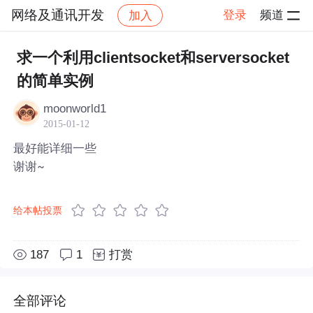
网络及通讯开发
登录
频道
加入
帖子详情
社区
网络及通讯开发
求一个利用clientsocket和serversocket
的简单实例
moonworld1
2015-01-12
最好能详细一些
谢谢~
给本帖投票
187
1
打赏
全部评论