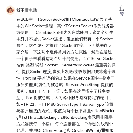
我不懂电脑
赞
在BCB中，TServerSocket和TClientSocket涵盖了基
本的WinSocket编程，其中TServerSocket作为服务器
方使用，TClientSocket作为客户端使用，这两个组件
本身并不提供Socket连接，但是他们都有一个Socket
属性，这个属性才提供了Socket连接。下面就先向大
家介绍一下这两个组件常用的方法属性，然后在通过
一个例子来看看这两个组件的使用。 1)TServerSocket
名称 类型 说明 Socket TServerWinSocket 最重要的属
性,提供Socket连接,事实上发送/接收数据都要靠这个属
性. Port int 要监听的端口,如果在Service属性中指定了
服务类型,此属性将被忽略. Service AnsiString 提供的
服务，如HTTP、FTP等，如果在这里指定了服务类
型， Port将被忽略，因为各种服务都有特定的端口，
如FTP:21、HTTP:80 ServerType TServerType 设置
与客户连接的方式，取值为两个枚举常量stNonBlockin
g和 stThreadBlocking，stNonBlocking表示用非阻塞
方式连接每一个客户 每个连接都在一个单独的线程中
处理。并用OnClientRead()和 OnClientWrite()通知服