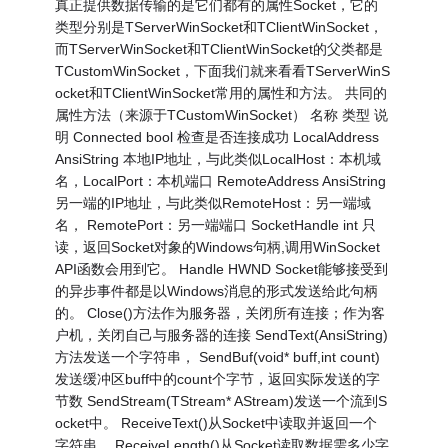
真正提供数据传输的是它们都有的属性Socket，它的
类型分别是TServerWinSocket和TClientWinSocket，
而TServerWinSocket和TClientWinSocket的父类都是
TCustomWinSocket，下面我们就来看看TServerWinS
ocket和TClientWinSocket常用的属性和方法。 共同的
属性方法（来源于TCustomWinSocket） 名称 类型 说
明 Connected bool 检查是否连接成功 LocalAddress
AnsiString 本地IP地址，与此类似LocalHost：本机域
名，LocalPort：本机端口 RemoteAddress AnsiString
另一端的IP地址，与此类似RemoteHost：另一端域
名， RemotePort：另一端端口 SocketHandle int 只
读，返回Socket对象的Windows句柄,调用WinSocket
API函数会用到它。 Handle HWND Socket能够接受到
的异步事件都是以Windows消息的形式发送给此句柄
的。 Close()方法作为服务器，关闭所有连接；作为客
户机，关闭自己与服务器的连接 SendText(AnsiString)
方法发送一个字符串， SendBuf(void* buff,int count)
发送缓冲区buff中的count个字节，返回实际发送的字
节数 SendStream(TStream* AStream)发送一个流到S
ocket中。 ReceiveText()从Socket中读取并返回一个
字符串。 ReceiveLength()从Socket读取数据需多少字