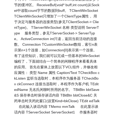
节的缓冲区。 ReceiveBuf(void* buff,int count)从Sock
et中读取count字节的数据到buff。 TClientWinSocket
TClientWinSocket只增加了一个ClientType属性， 用
于决定与服务器的连接类型(参见TClientSocket-> Clie
ntType)。 TServerWinSocket 名称 类型说明 ServerT
ype 服务类型，参见TServerSocket-> ServerTyp
e。 ActiveConnection int只读，返回当前活动的连接
数。 Connection TCustomWinSocket数组，索引n表
示第n+1个连接，如Connection[0]表示第一个连接。
有了这些知识，我们就可以完成一些基本的WinSocket
编程了，下面就结合一个简单的闲聊程序来看看具体
的应用。 首先在窗体上放置以下VCL组件，并修改相
应属性： 类型 Name 属性 Caption/Text TCheckBox c
kListen 监听当选取时，本程序作为服务器 TCheckBo
x ckConnect 连接当选取时，本程序作为客户机 TEdit
edName 无名氏闲聊时所用的名字。 TBitBtn bbtSave
&S 保存单击时保存谈话内容 TBitBtn bbtClose&C 关
闭单击时关闭此窗口(设置Kind=bkClose) TEdit edTalk
在此输入谈话内容 TMemo mmTalk 在此显示谈
话内容 TServerSocket ServerSocket1 作服务器时