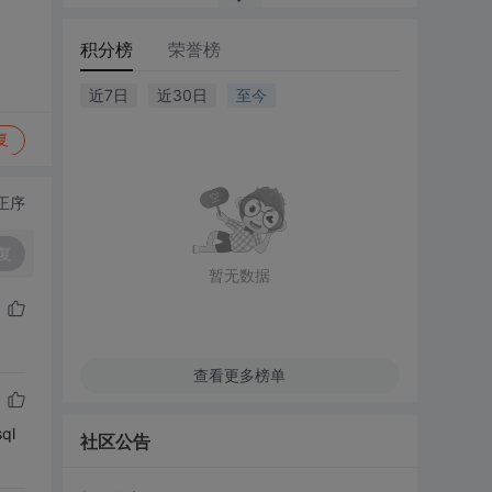
积分榜
荣誉榜
近7日
近30日
至今
复
正序
复
暂无数据
查看更多榜单
ql
社区公告