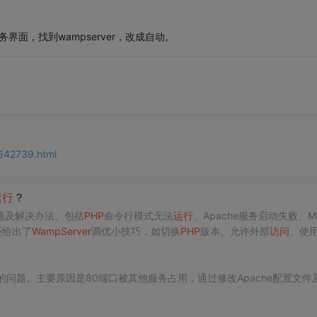
入服务界面，找到wampserver，改成自动。
2642739.html
运行
？
题及解决办法。包括
PHP
命令行模式无法
运行
、Apache服务启动失败、M
还给出了
WampServer
调优小技巧，如切换
PHP
版本、允许外部
访问
、使用
的问题。主要原因是80端口被其他服务占用，通过修改Apache配置文件