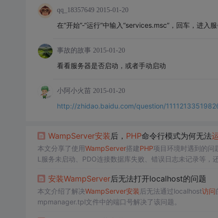
qq_18357649
2015-01-20
在“开始”-“运行”中输入“services.msc”，回车，进
事故的故事
2015-01-20
看看服务器是否启动，或者手动启动
小阿小火苗
2015-01-20
http://zhidao.baidu.com/question/111121335198
WampServer
安装
后，
PHP
命令行模式为何无法
本文分享了使用
WampServer
搭建
PHP
项目环境时遇到的问
L服务未启动、PDO连接数据库失败、错误日志未记录等，
miner管理数据库。
安装
WampServer
后无法打开localhost的问题
本文介绍了解决
WampServer
安装
后无法通过localhost
访问
mpmanager.tpl文件中的端口号解决了该问题。