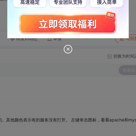
转发到动态
举报
享
写回
切换为时间
发表回
的。其他颜色表示有的服务没有打开。 左键单击图标，看看apache和mys