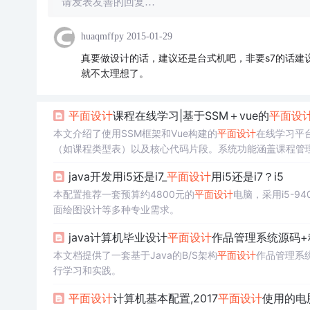
请发表友善的回复…
huaqmffpy
2015-01-29
真要做设计的话，建议还是台式机吧，非要s7的话建
就不太理想了。
平面设计
课程在线学习|基于SSM＋vue的
平面设
本文介绍了使用SSM框架和Vue构建的
平面设计
在线学习平
（如课程类型表）以及核心代码片段。系统功能涵盖课程管
java开发用i5还是i7_
平面设计
用i5还是i7？i5
本配置推荐一套预算约4800元的
平面设计
电脑，采用i5-9
面绘图设计等多种专业需求。
java计算机毕业设计
平面设计
作品管理系统源码+程
本文档提供了一套基于Java的B/S架构
平面设计
作品管理系统
行学习和实践。
平面设计
计算机基本配置,2017
平面设计
使用的电