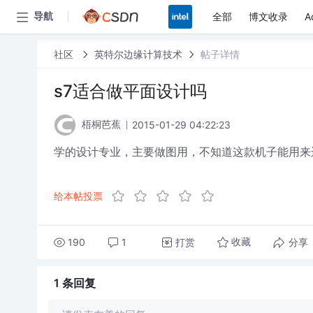
全部
博文收录
A
导航
社区
英特尔边缘计算技术
帖子详情
s7适合做平面设计吗
2015-01-29 04:22:23
梧桐芭蕉
学的设计专业，主要做图用，不知道这款机子能用来
给本帖投票
190
1
打赏
分享
收藏
1 条
回复