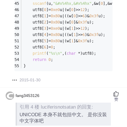
sscanf
(u,
"&#x%4hx,&#x%4hx"
,&w[
0
],&w[
1
]);
    utf8[
0
]=
0xe0
u|(w[
0
]>>
12
);
    utf8[
1
]=
0x80
u|((w[
0
]>>
6
)&
0x3f
u);
    utf8[
2
]=
0x80
u|(w[
0
]&
0x3f
u);
    utf8[
3
]=
0xe0
u|(w[
1
]>>
12
);
    utf8[
4
]=
0x80
u|((w[
1
]>>
6
)&
0x3f
u);
    utf8[
5
]=
0x80
u|(w[
1
]&
0x3f
u);
    utf8[
6
]=
0
;
printf
(
"%s\n"
,(
char
 *)utf8);
return
0
;
}
2015-01-30
fang3453126
赞
引用 4 楼 luciferisnotsatan 的回复:
UNICODE 本身不就包括中文。 是你没装
中文字体吧