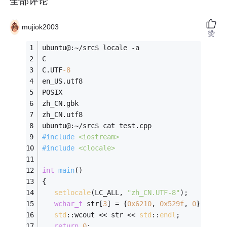
全部评论
mujiok2003
赞
ubuntu@:~/src$ locale -a
C
C.UTF
-8
en_US.utf8
POSIX
zh_CN.gbk
zh_CN.utf8
ubuntu@:~/src$ cat test.cpp
#
include
<iostream>
#
include
<clocale>
int
main
()
{
setlocale
(LC_ALL, 
"zh_CN.UTF-8"
);
wchar_t
 str[
3
] = {
0x6210
, 
0x529f
, 
0
};
std
::wcout << str << 
std
::
endl
;
return
0
;