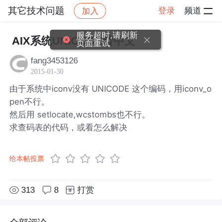
其它技术问题
登录
频道
加入
帖子详情
社区
其它技术问题
服务超时,请刷新
AIX系统UNICODE转中文
页面重试
fang3453126
2015-01-30
由于系统中iconv没有 UNICODE 这个编码，用iconv_o
pen不行。
然后用 setlocate,wcstombs也不行。
求查码表的代码，或看怎么解决
给本帖投票
313
8
打赏