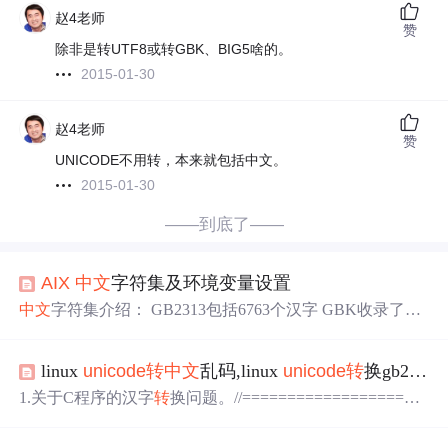
赵4老师
赞
除非是转UTF8或转GBK、BIG5啥的。
2015-01-30
赵4老师
赞
UNICODE不用转，本来就包括中文。
2015-01-30
——到底了——
AIX
中文
字符集及环境变量设置
中文
字符集介绍： GB2313包括6763个汉字 GBK收录了20
902个汉字 GB18030收录了27484个汉字 注：从ASCII、GB
2312、 GBK到GB18030，这些编码方法是向下兼容的，即
linux
unicode
转
中文
乱码,linux
unicode
转
换gb2312编码
同一个字符在这些方案中总是有相同的编码，后面的标准
支持更多的字符。 200.31.138.173 总结： GB2312＝ASCII
1.关于C程序的汉字
转
换问题。//====================
＋常用汉字＋符号 G...
=============================================
===============================通用的方法：linux