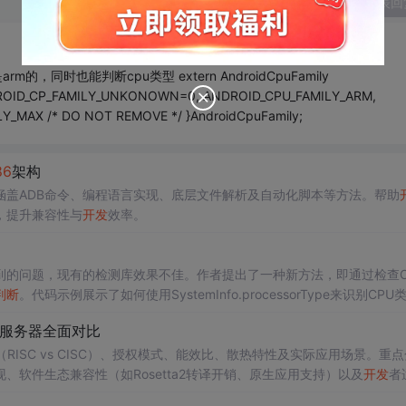
发表回
时也能判断cpu类型 extern AndroidCpuFamily
ANDROID_CP_FAMILY_UNKONOWN=0, ANDROID_CPU_FAMILY_ARM,
_MAX /* DO NOT REMOVE */ }AndroidCpuFamily;
86
架构
涵盖ADB命令、编程语言实现、底层文件解析及自动化脚本等方法。帮助
，提升兼容性与
开发
效率。
到的问题，现有的检测库效果不佳。作者提出了一种新方法，即通过检查C
判断
。代码示例展示了如何使用SystemInfo.processorType来识别CPU
服务器全面对比
ISC vs CISC）、授权模式、能效比、散热特性及实际应用场景。重
软件生态兼容性（如Rosetta2转译开销、原生应用支持）以及
开发
者
选择对用户体验、专业负载和能效的实际影响。