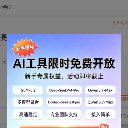
da助手
用AI写
是arm的啊
，求牛人指教啊。
转发到动态
举报
写回
切换为时间