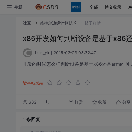
全部
博文收录
A
导航
社区
英特尔边缘计算技术
帖子详情
x86开发如何判断设备是基于x86还
2015-02-03 03:32:47
1234_yh
开发的时候怎么样判断设备是基于x86还是arm的啊
给本帖投票
663
1
打赏
分享
收藏
1 条
回复