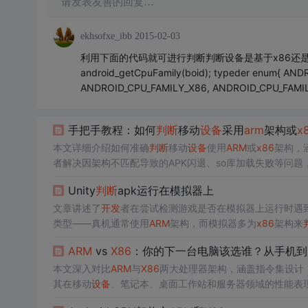
请发表友善的回复…
ekhsofxe_ibb
2015-02-03
利用下面的代码就可进行判断判断设备是基于x86还是arm的，同
android_getCpuFamily(boid); typeder enum{ 
ANDROID_CPU_FAMILY_X86, ANDROID_CPU_FAMILY
手把手教程：如何
判断
移动
设备
采用
arm
架构或
x
本文详细介绍如何准确
判断
移动
设备
使用
ARM
或
x86
架构，
者解决因架构不匹配导致的APK闪退、so库加载失败等问题
Unity
判断
apk运行在模拟器上
文章讲述了
开发
者在尝试检测游戏是否在模拟器上运行时遇
类型——真机通常使用
ARM
架构，而模拟器多为
x86
架构来
需要注意，这种方法不适用于
x86
设备
如ChromeOS。
ARM
vs
X86
：你的下一台电脑该选谁？从手机到
本文深入对比
ARM
与
X86
两大处理器架构，涵盖指令集设计（R
其在移动
设备
、笔记本、桌面工作站和服务器领域的性能表现、
策略（多架构镜像、SIMD架构
判断
）。核心结论聚焦于架构