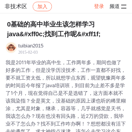
非技术区
登录
频道
加入
帖子详情
社区
非技术区
0基础的高中毕业生该怎样学习
java&#xff0c;找到工作呢&#xff1f;
tuibian2015
2015-02-03
我是2011年毕业的高中生，工作两年多，期间也做了
好多的工作，但是没学历没技术，工作一直都不好找，
要不就工资太低，所以就想学点东西，观望犹豫两年多
的时间后今年报了java培训班，到目前为止差不多是学
了1个月，现在觉得自己是不是选错了，这方面本就不
该我染指？全是英文，没基础的原因上课也听的稀里糊
涂，尤其是对象，继承，容器等，几乎就感觉是天书，
我该怎么办？现在也没有回头路，近2万的贷款，我毕
业不了怎么办？找不到工作咋办啊！？想想都没有活下
去的勇气了，求大神指点迷津，该怎么去学习这个东