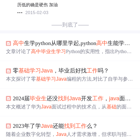
历低的确是硬伤 加油
2015-02-03
——到底了——
高中
生学python从哪里学起,python
高中
生能学好吗
文章讨论了
高中
毕业生
学习
Python的实用性，指出Python
在国内招聘市场的需求有限，主要集中在Web开发和爬虫
方向，且对学历有一定要求。作者强调了编程能力和学历
零
基础
学习
Java
，毕业后好找
工作
吗？
提升的重要性，并提供了Python
学习
资源和建议，同时提
醒不要盲目跟风，要根据个人兴趣和职业规划来决定是否
本文探讨了零
基础
学习
Java
编程的方法,对比了自学与参加
学习
。
培训的优劣,并建议通过培训来减少
学习
曲线,提高就业竞争
力。
2024届
毕业生
还没
找到
Java
开发
工作
，
java
面试基本问题
本文概述了华为
Java
面试过程中的技术点，从
基础
的面向
对象、内存管理、数据结构到深入的JVM调优、分布式系
统和性能优化，提供了一套全面的
学习
资源，旨在帮助
Jav
2023年了学
Java
还能
找到
工作
么？
a
开发者高效提升和应对大厂面试.
随着企业数字化转型，
Java
人才需求激增，但求职与招聘