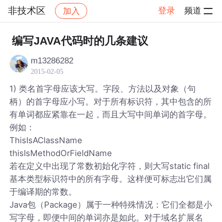
非技术区
登录
频道
加入
帖子详情
社区
非技术区
编写JAVA代码时的几条建议
m13286282
2015-02-05
1) 类名首字母应该大写。字段、方法以及对象（句
柄）的首字母应小写。对于所有标识符，其中包含的所
有单词都应紧靠在一起，而且大写中间单词的首字母。
例如：
ThisIsAClassName
thisIsMethodOrFieldName
若在定义中出现了常数初始化字符，则大写static final
基本类型标识符中的所有字母。这样便可标志出它们属
于编译期的常数。
Java包（Package）属于一种特殊情况：它们全都是小
写字母，即便中间的单词亦是如此。对于域名扩展名