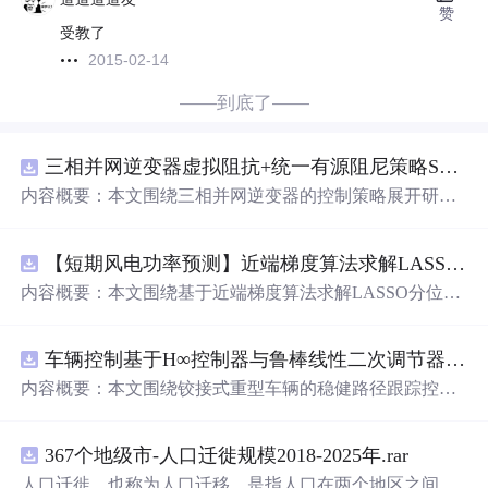
赞
受教了
2015-02-14
——到底了——
三相并网逆变器虚拟阻抗+统一有源阻尼策略SVPWM+SPWM调制仿真
内容概要：本文围绕三相并网逆变器的控制策略展开研
究，重点探讨了虚拟阻抗与统一有源阻尼相结合的控制方
法，并实现了SVPWM（空间矢量脉宽调制）与SPWM
【短期风电功率预测】近端梯度算法求解LASSO分位数回归-短期风电功率预测研究（Matlab
（正弦脉宽调制）两种调制方式在Simulink平台下的仿真建
模。通过引入虚拟阻抗改善系统输出阻抗特性，结合统一
内容概要：本文围绕基于近端梯度算法求解LASSO分位数
有源阻尼技术有效抑制LC或LCL滤波器引起的谐振问题，
回归的短期风电功率预测方法展开研究，旨在提升预测模
从而提升逆变器在弱电网条件下的并网稳定性与电能质
型在复杂环境下的精度与鲁棒性。文章系统构建了LASSO
量。研究涵盖了控制策略的设计、调制算法的实现、动态
车辆控制基于H∞控制器与鲁棒线性二次调节器RLQR的铰接式重型车辆的稳健路径跟踪控制研究（Matlab
分位数回归模型，深入剖析其数学原理，并引入近端梯度
响应分析及谐波抑制效果评估，同
时
拓展涉及正负序分
算法进行高效优化求解，有效应对高维稀疏数据与异常值
内容概要：本文围绕铰接式重型车辆的稳健路径跟踪控制
离、中点电位平衡、DPWMA调制等关键技术，构建了完
干扰等问题。通过Matlab平台完成了完整的算法实现与仿
问题，提出并实现了基于H∞控制器与鲁棒线性二次调节器
整的高性能并网逆变器控制系统仿真体系。; 适合人群：适
真实验，利用实际风电数据验证了该方法在不同分位点下
（RLQR）的控制策略。通过建立车辆动力学模型，针对
用于从事电力电子、新能源发电、智能电网及相关领域的
的预测性能，结果表明其相较于传统方法具有更强的稳定
367个地级市-人口迁徙规模2018-2025年.rar
系统中存在的外部干扰与参数不确定性，设计H∞控制器以
研究生、科研人员和工程技术人员，特别是具备三相并网
性和准确性。此外，文档还整合了电力系统、机器学习、
增强系统的抗干扰能力，并结合RLQR优化控制性能，在
人口迁徙，也称为人口迁移，是指人口在两个地区之间的