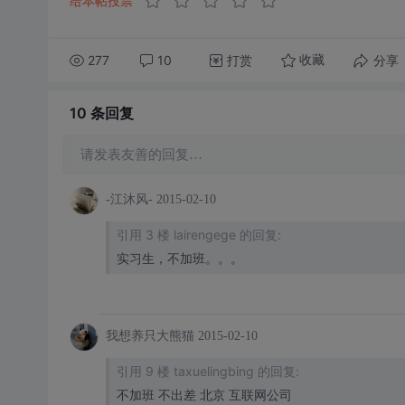
给本帖投票
277
10
打赏
分享
收藏
10 条
回复
请发表友善的回复…
-江沐风-
2015-02-10
引用 3 楼 lairengege 的回复:
实习生，不加班。。。
我想养只大熊猫
2015-02-10
引用 9 楼 taxuelingbing 的回复:
不加班 不出差 北京 互联网公司