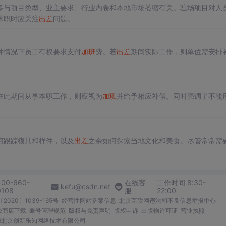
多与项目类型、业主要求、行业内卷和本地市场萎缩有关。驻场项目对人
求职时应关注
出差
问题。
？
种情况下员工有权要求支付
加班
费。若
出差
期间实际工作，则单位需安排
在此期间从事本职工作，则应视为
加班
并给予相应补偿。同时强调了不能
何跟踪模具和样件，以及
出差
之余如何探索当地文化和美食。尽管常常需
400-660-
在线客
工作时间 8:30-
kefu@csdn.net
0108
服
22:00
2020〕1039-165号
经营性网站备案信息
北京互联网违法和不良信息举报中心
me商店下载
账号管理规范
版权与免责声明
版权申诉
出版物许可证
营业执照
026北京创新乐知网络技术有限公司