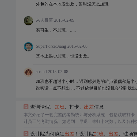
外包的在本地没出差，暂时没怎么加班
来人哥哥
2015-02-09
实习生，不加班。。。
SuperForceQiang
2015-02-08
基本上很少加班，也没出差。
scmod
2015-02-08
加班也不超过半小时... 遇到感兴趣的难点很偶尔超半
说实话一点不想出 ... 不过貌似目前也没机会轮到我出
查询请假、
加班
、打卡、
出差
信息
本文介绍了一套完整的考勤统计与分析系统，包括获取打卡
计员工的考勤情况，如迟到、早退、未打卡次数，以及各种
设计院为何疯狂
出差
！设计院
加班
、
出差
、驻场