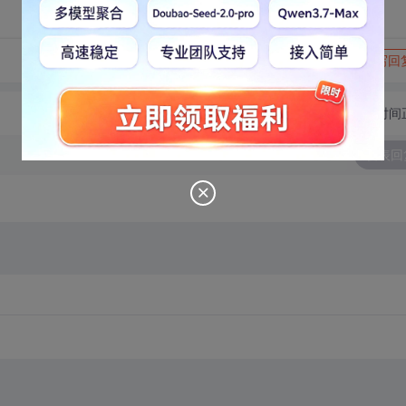
转发到动态
举报
写回
切换为时间
发表回