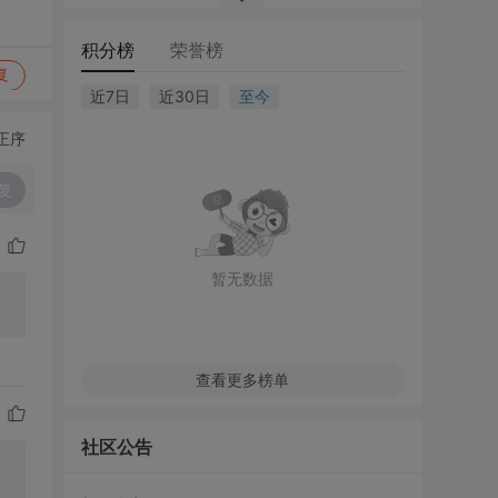
积分榜
荣誉榜
复
近7日
近30日
至今
正序
复
暂无数据
查看更多榜单
社区公告