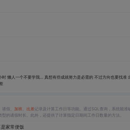
小时 懒人一个不要学我... 真想有些成就努力是必需的 不过方向也要找准 
差
、请假、
加班
、
出差
记录及计算工作日等功能。通过SQL查询，系统能准
类型的请假时长。此外，还提供了计算指定日期间工作日数量的方法。
算是家常便饭