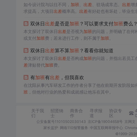
如今设计院与以往不同，
加班
、
出差
、驻场成常态。
出差
增
求提高，大项目
出差
概率高。
出差
有好处也有坏处，毕业生
双休日
出差
是否是
加班
？可以要求支付
加班
费么
本文探讨了双休日
出差
是否视为
加班
的问题，并明确了在何
或支付
加班
费；若未进行工作，则不属于
加班
。
双休日
出差
算不算
加班
？看看你就知道
本文探讨了双休日
出差
是否构成
加班
的问题，并指出若员工
差
津贴替代
加班
费。
有
加班
有
出差
，但我喜欢
在沈阳从事汽车研发工作的作者分享了他在前期开发阶段如
班
，但他对行业的热爱和成就感让他乐在其中。
关于我
招贤纳
商务合
寻求报
协议专
们
士
作
道
区
公安备案号11010502030143
京ICP备19004658号
京网文〔
家长监护
网络110报警服务
中国互联网举报中心
Chro
©1999-2