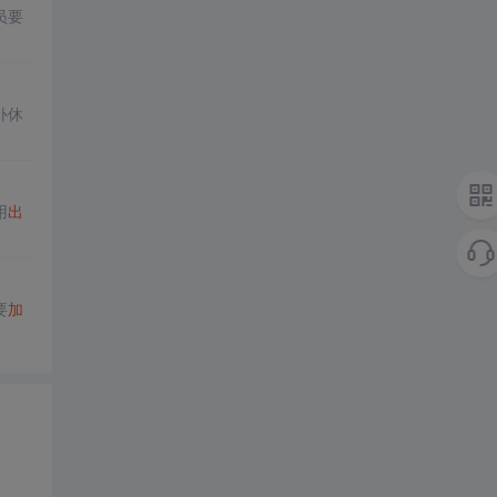
员要
补休
用
出
要
加