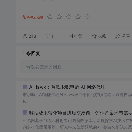
给本帖投票
243
1
打赏
分享
收藏
1 条
回复
请发表友善的回复…
AIHawk：首款求职申请 AI 网络代理
求职助手AI智能代理AIHawk致力于简化求职过程，通过
位。
科技成果转化项目进场交易前，评估备案环节需要准
科易网基于40亿+科创知识图谱数据库，深度探索AI技术
的多样化应用场景，研究科技创新领域的AI+数智化解决方