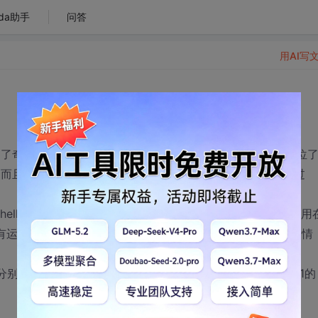
da助手
问答
用AI写
la遇到了奇怪的问题，希望各位大神能帮忙解惑，在这里先谢谢各位
均无错，而且通过mysql也给各个节点赋予了访问权限，在直接点通过
-shell也都可以显示出tables，但是在运行负载时候突然发现只用
都没有运行进程，而且我分别在其他机器运行负载，也都是一样的情
rs也只能分别看到各自的机器信息，例如通过mass-1 ,只能看到mass-1