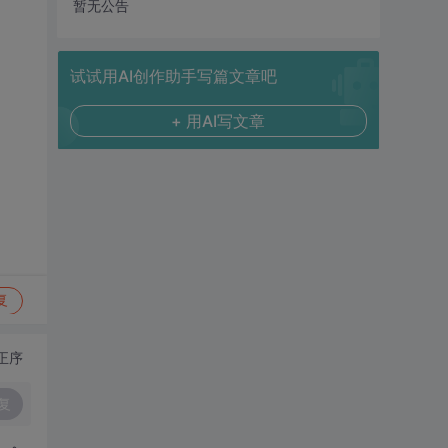
暂无公告
试试用AI创作助手写篇文章吧
+ 用AI写文章
复
正序
复