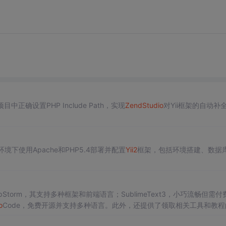
确设置PHP Include Path，实现
Zen
dSt
udio
对Yii框架的自动补
nter环境下使用Apache和PHP5.4部署并配置
Yii2
框架，包括环境搭建、数据
torm，其支持多种框架和前端语言；SublimeText3，小巧流畅但需付
o
Code，免费开源并支持多种语言。此外，还提供了领取相关工具和教程