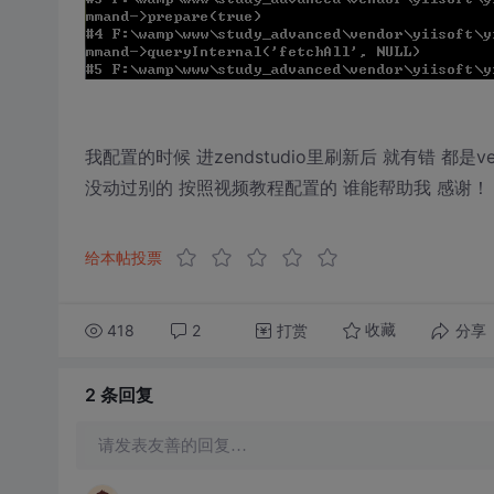
我配置的时候 进zendstudio里刷新后 就有错 都是
没动过别的 按照视频教程配置的 谁能帮助我 感谢！
给本帖投票
418
2
打赏
分享
收藏
2 条
回复
请发表友善的回复…