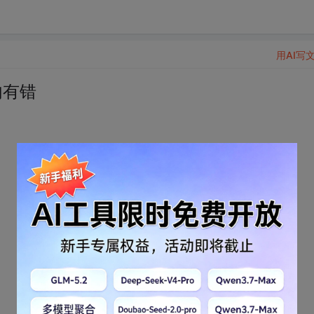
用AI写
 内有错