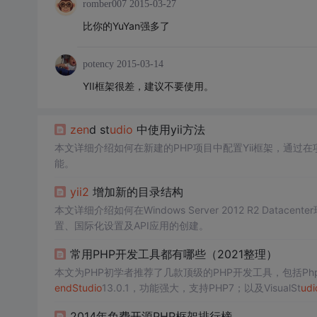
romber007
2015-03-27
比你的YuYan强多了
potency
2015-03-14
YII框架很差，建议不要使用。
zen
d st
udio
中使用yii方法
本文详细介绍如何在新建的PHP项目中配置Yii框架，通过在项目中正
能。
yii2
增加新的目录结构
本文详细介绍如何在Windows Server 2012 R2 Datace
置、国际化设置及API应用的创建。
常用PHP开发工具都有哪些（2021整理）
本文为PHP初学者推荐了几款顶级的PHP开发工具，包括PhpS
en
dSt
udio
13.0.1，功能强大，支持PHP7；以及VisualSt
udi
式。
2014年免费开源PHP框架排行榜