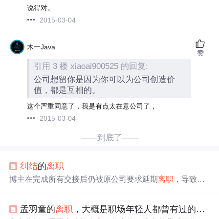
说得对。
2015-03-04
木一Java
赞
引用 3 楼 xiaoai900525 的回复:
公司想留你是因为你可以为公司创造价
值，都是互相的。
这个严重同意了，我是有点太在意公司了，
2015-03-04
——到底了——
纠结
的
离职
博主在完成所有交接后仍被原公司要求延期
离职
，导致无
法按时入职新公司。原公司以额外任务为由拖延，使得博
主陷入两难境地。
孟羽童的
离职
，大概是职场年轻人都曾有过的
纠结