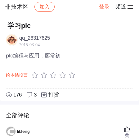
非技术区
登录
频道
加入
帖子详情
社区
非技术区
学习plc
qq_26317625
2015-03-04
plc编程与应用，廖常初
给本帖投票
176
3
打赏
全部评论
likfeng
赞