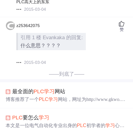
PLC高大上的东东
2015-03-04
z253642075
赞
引用 1 楼 Evankaka 的回复:
什么意思？？？？
2015-03-04
——到底了——
最全面的
PLC
学习
网站
博客推荐了一个
PLC
学习
网站，网址为http://www.gkwo.ne
t/wenku/list-13.htm ，名为
PLC
工控资料
学习
网，可用于
PL
C
相关资料的
学习
。
PLC
要怎么
学习
本文是一位电气自动化专业出身的
PLC
初学者的
学习
心
得。从维修工作中接触
PLC
，到成为非标设备厂的学徒，