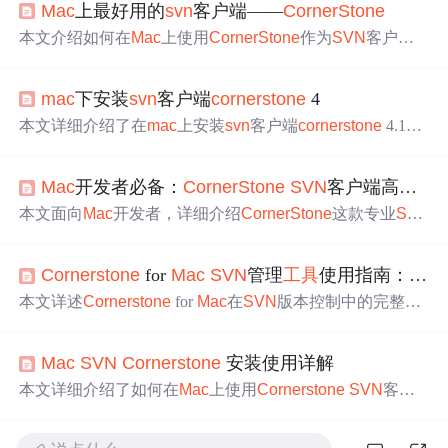
Mac
上最好用的
svn
客户端——
CornerStone
本文介绍如何在
Mac
上使用
CornerStone
作为
SVN
客户
端，包括安装过程及
SVN
的基本操作，如checkout、commi
t和update等，适合初次接触
SVN
的开发者。
mac
下安装
svn
客户端
cornerstone
4
本文详细介绍了在
mac
上安装
svn
客户端
cornerstone
4.1的
步骤，包括更新系统
svn
版本和
解决
“
Cornerstone
.app 已损
坏”的问题。同时，对
cornerstone
的界面进行了简单介
Mac
开发者必备：
CornerStone
SVN
客户端高效使用指南
绍，适合
svn
初学者。
本文面向
Mac
开发者，详细介绍
CornerStone
这款专业
SV
N
图形客户端的安装配置、仓库连接、核心工作流（检出/
更新/提交/差异对比/冲突
解决
）及进阶技巧（忽略列表、
Cornerstone
for
Mac
SVN
管理
工具
使用指南：从仓库创建到提交
日志追溯、分支管理、书架暂存）。同时分析其相较于Git
工具
的适用场景，强调在遗留
SVN
项目中提升开发效率的
本文详述
Cornerstone
for
Mac
在
SVN
版本控制中的完整应
关键价值。
用流程，涵盖环境配置、仓库连接与工作副本管理、
代码
修改与提交、冲突
解决
、分支与标签操作、日志追溯及团
Mac
SVN
Cornerstone
安装使用详解
队协作规范。重点突出其GUI优势、Diff可视化、三方合
并、分支管理及日志分析等核心技术能力，面向
Mac
平台
本文详细介绍了如何在
Mac
上使用
Cornerstone
SVN
客户
开发者提供高效、可靠的
SVN
实践方案。
端进行源码管理，包括安装、配置、创建仓库、上传和拉
取
代码
等操作步骤，以及常见错误的
解决
方案。