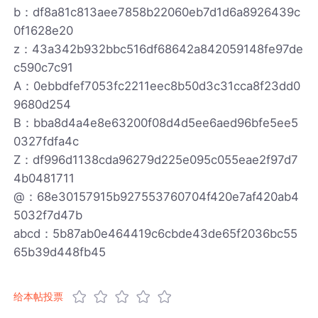
b：df8a81c813aee7858b22060eb7d1d6a8926439c
0f1628e20
z：43a342b932bbc516df68642a842059148fe97de
c590c7c91
A：0ebbdfef7053fc2211eec8b50d3c31cca8f23dd0
9680d254
B：bba8d4a4e8e63200f08d4d5ee6aed96bfe5ee5
0327fdfa4c
Z：df996d1138cda96279d225e095c055eae2f97d7
4b0481711
@：68e30157915b927553760704f420e7af420ab4
5032f7d47b
abcd：5b87ab0e464419c6cbde43de65f2036bc55
65b39d448fb45
给本帖投票