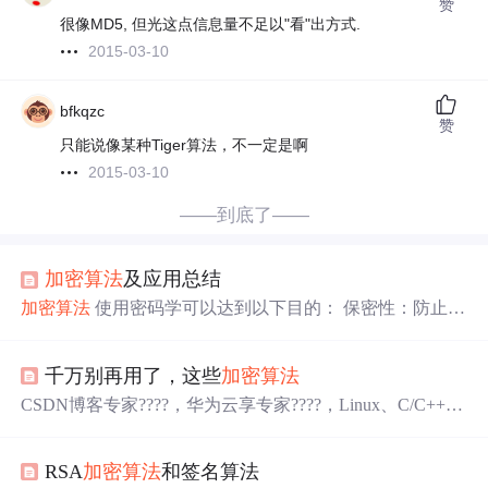
赞
很像MD5, 但光这点信息量不足以"看"出方式.
2015-03-10
bfkqzc
赞
只能说像某种Tiger算法，不一定是啊
2015-03-10
——到底了——
加密算法
及应用总结
加密算法
使用密码学可以达到以下目的： 保密性：防止用
户的标识或数据被读取。 数据完整性：防止数据被更改。
身份验证：确保数据发自特定的一方。 在加密中，应该保
千万别再用了，这些
加密算法
密的仅仅是明文和密钥。也就是说我们通常假设攻击者对
加密算法
和密文了如指掌，因此加密的安全性应该仅仅依
CSDN博客专家????，华为云享专家????，Linux、C/C++、
赖于密钥而不是依赖于假设攻击者不知道
加密算法
。 在如
面试、刷题、算法尽管咨询我，关注我，有问题私聊！
今的信息安全领域，有各种各样的
加密算法
凝聚了计算机
科学家门的智慧。从宏观上来看，这些
加密算法
可以归结
RSA
加密算法
和签名算法