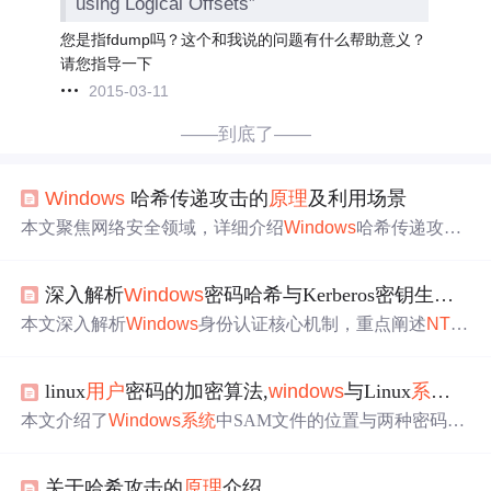
using Logical Offsets”
您是指fdump吗？这个和我说的问题有什么帮助意义？
请您指导一下
2015-03-11
——到底了——
Windows
哈希传递攻击的
原理
及利用场景
本文聚焦网络安全领域，详细介绍
Windows
哈希传递攻
击。该攻击利用
用户
密码
哈希值
进行身份验证，攻击者获
取
哈希值
后模拟验证过程以获
系统
访问权。还阐述了其利
深入解析
Windows
密码哈希与Kerberos密钥生成
原
用场景，如内部网络攻击、横向移动等，并给出加强密码
安全、启用多因素身份验证等防范措施。
本文深入解析
Windows
身份认证核心机制，重点阐述
NT
哈
希（基于MD4的Unicode密码哈希）、LM哈希（已淘汰的
DES分块加密）及Kerberos密钥（基于PBKDF2-AES的盐
linux
用户
密码的加密算法,
windows
与Linux
系统
密码
值派生密钥）的生成
原理
。结合DSI
nt
ernals PowerShell模
块，实操演示三类凭证的计算、验证与离线分析方法，并
本文介绍了
Windows
系统
中SAM文件的位置与两种密码哈
关联哈希传递、Kerberoasting等攻击
原理
，强调禁用LM、
希（LM-Hash和
NT
-Hash）的生成
原理
，以及Linux
系统
中s
启用AES加密、强化密码策略等关键安全加固措施。
hadow文件的密码存储方式，并详细解释了盐值（salt）的
关于哈希攻击的
原理
介绍
作用。