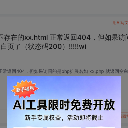
用AI写
在的xx.html 正常返回404，但如果访
白页了（状态码200）!!!!!wi
正常返回404，但如果访问的是php扩展名如 xx.php 就返回空
转发到动态
举报
写回