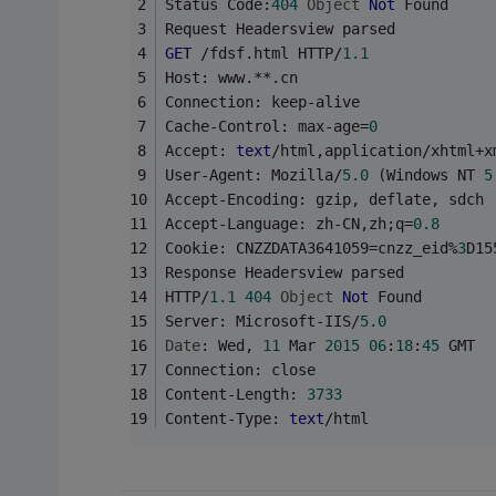
Status Code:
404
Object
Not
 Found
Request Headersview parsed
GET
 /fdsf.html HTTP/
1.1
Host: www.**.cn
Connection: keep-alive
Cache-Control: max-age=
0
Accept: 
text
/html,application/xhtml+x
User-Agent: Mozilla/
5.0
 (Windows NT 
5
Accept-Encoding: gzip, deflate, sdch
Accept-Language: zh-CN,zh;q=
0.8
Cookie: CNZZDATA3641059=cnzz_eid%
3
D15
Response Headersview parsed
HTTP/
1.1
404
Object
Not
 Found
Server: Microsoft-IIS/
5.0
Date
: Wed, 
11
 Mar 
2015
06
:
18
:
45
 GMT
Connection: close
Content-Length: 
3733
Content-Type: 
text
/html