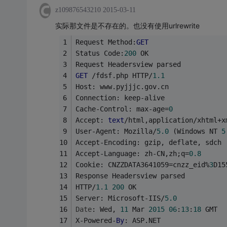
z109876543210
2015-03-11
实际那文件是不存在的。也没有使用urlrewrite
Request Method:
GET
Status Code:
200
 OK
Request Headersview parsed
GET
 /fdsf.php HTTP/
1.1
Host: www.pyjjjc.gov.cn
Connection: keep-alive
Cache-Control: max-age=
0
Accept: 
text
/html,application/xhtml+x
User-Agent: Mozilla/
5.0
 (Windows NT 
5
Accept-Encoding: gzip, deflate, sdch
Accept-Language: zh-CN,zh;q=
0.8
Cookie: CNZZDATA3641059=cnzz_eid%
3
D15
Response Headersview parsed
HTTP/
1.1
200
 OK
Server: Microsoft-IIS/
5.0
Date
: Wed, 
11
 Mar 
2015
06
:
13
:
18
 GMT
X-Powered-
By
: ASP.NET