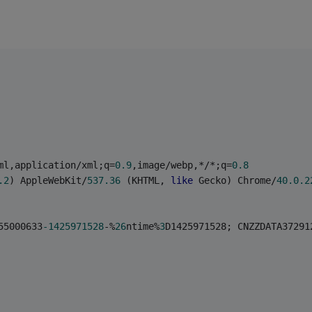
ml,application/xml;q=
0.9
,image/webp,*/*;q=
0.8
.2
) AppleWebKit/
537.36
 (KHTML, 
like
 Gecko) Chrome/
40.0
.2
55000633
-1425971528
-%
26
ntime%
3
D1425971528; CNZZDATA37291