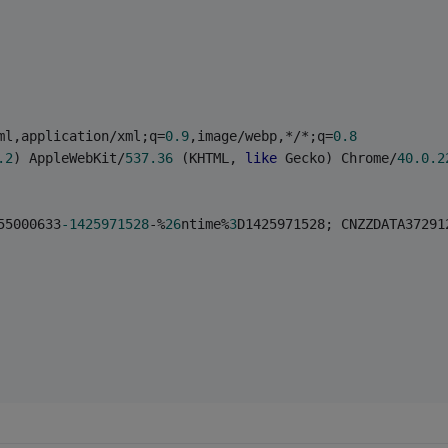
ml,application/xml;q=
0.9
,image/webp,*/*;q=
0.8
.2
) AppleWebKit/
537.36
 (KHTML, 
like
 Gecko) Chrome/
40.0
.2
55000633
-1425971528
-%
26
ntime%
3
D1425971528; CNZZDATA37291