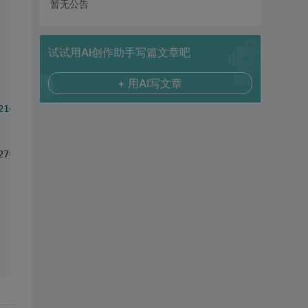
暂无公告
试试用AI创作助手写篇文章吧
+ 用AI写文章
214
.93
 Safari/
537.36
27=cnzz_eid%
3
D8221776
-1423233188
-%
26
ntime%
3
D1426054654; 