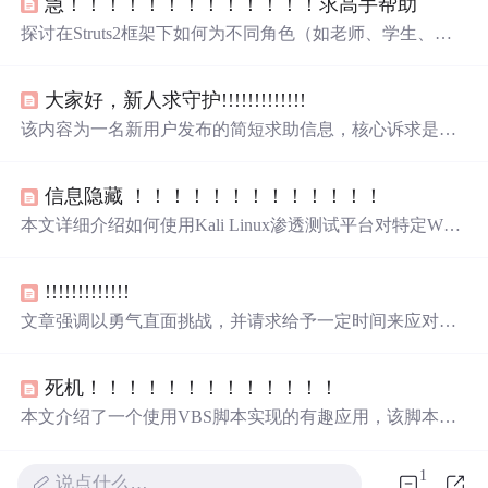
急！！！！！！！！！！！！！求高手帮助
探讨在Struts2框架下如何为不同角色（如老师、学生、管
理员）设计通用且灵活的提问接口，实现提问操作并更新
问题库。
大家好，新人求守护!!!!!!!!!!!!!
该内容为一名新用户发布的简短求助信息，核心诉求是请
求社区成员给予关注与支持，属于用户互动类行为，不涉
及具体技术实现或信息技术知识。
信息隐藏 ！！！！！！！！！！！！！
本文详细介绍如何使用Kali Linux渗透测试平台对特定Web
环境进行安全测试。包括登录界面Flag获取、登录成功与
失败后的隐藏信息挖掘、利用SQL注入及Burp Suite抓包技
!!!!!!!!!!!!!
巧等。适合初学者实践与参考。
文章强调以勇气直面挑战，并请求给予一定时间来应对或
处理当前问题。内容聚焦于心理态度调整与合理时间规
划，体现积极应对策略在信息技术项目管理或个人成长中
死机！！！！！！！！！！！！！
的应用价值。
本文介绍了一个使用VBS脚本实现的有趣应用，该脚本通
过弹窗提示方式让用户称呼“大哥”来避免电脑被重启。脚
本详细展示了如何使用Windows Script Host对象模型进行操
1
说点什么…
作，并演示了如何调用系统命令实现定时重启及取消重启