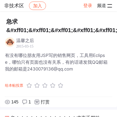
非技术区
登录
频道
加入
帖子详情
社区
非技术区
急求
&#xff01;&#xff01;&#xff01;&#xff01;&#xff01
温馨之后
2015-03-15
有没有哪位朋友用JSP写的销售网页，工具用Eclips
e，哪怕只有页面也没有关系，有的话请发我QQ邮箱
我的邮箱是2430079136@qq.com
给本帖投票
145
1
打赏