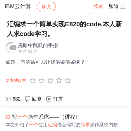
IBM云计算
登录
频道
加入
帖子详情
社区
IBM云计算
汇编求一个简单实现E820的code,本人新
人求code学习。
黑暗中跳跃的手指
2015-03-20
如题，有的话可以让我借鉴借鉴嘛？
给本帖投票
682
回复
打赏
写
一个
操作系统——（进程）
本文介绍了
一个
使用
汇编
语言编写的
简单
操作系统内核，
包括GDT、IDT等关键组件的
实现
，以及如何通过C语言和