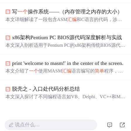
汇编
语言混合编程来
实现
基本的用户交互功能，如键盘输
写
一个
操作系统——（内存管理之内存的大小）
入处理、鼠标事件处理及定时器中断处理。
本文详细解读了一段包含ASM
汇编
和C语言的代码，涉及
内存检查、中断处理、段描述符、IDT初始化、键盘和鼠
标事件处理，以及内存块计数等功能。核心展示了如何使
x86架构Pentium PC BIOS源代码深度解析与实战
用中断15h获取内存信息并用16进制显示在屏幕上。
本文深入剖析适用于Pentium PC的x86架构传统BIOS源代码
（bios.zip），聚焦开机自检（POST）流程、实模式下x86
汇编
编程、中断服务机制（INT 10h/13h/19h）、存储与显
print 'welcome to masm!' in the center of the screen.
示设备驱动、CMOS配置及引导加载（MBR/INT 15h
E820
）等核心固件功能。内容涵盖复位向量执行、段寄存器操
本文介绍了
一个
使用MASM
汇编
语言编写的
简单
程序，该
作、PIC初始化、INT 13h扩展寻址、实模转保模关键步
程序能够在文本模式下显示欢迎信息，并通过不同的属性
骤，为系统级开发者提供底层硬件交互与固件开发的关键
设置字符及背景颜色。文章展示了如何在不同内存地址设
技术支撑。
脱壳之 - 入口处代码分析总结
置字符及其颜色属性，以
实现
多样化文本展示效果。
本文深入探讨了不同编程语言如VB、Delphi、VC++和MA
SM(
汇编
)的编译器入口代码，展示了每种语言的独特编译
特征和指令集。通过对比分析，揭示了各语言底层
实现
的
差异。
说点什么…