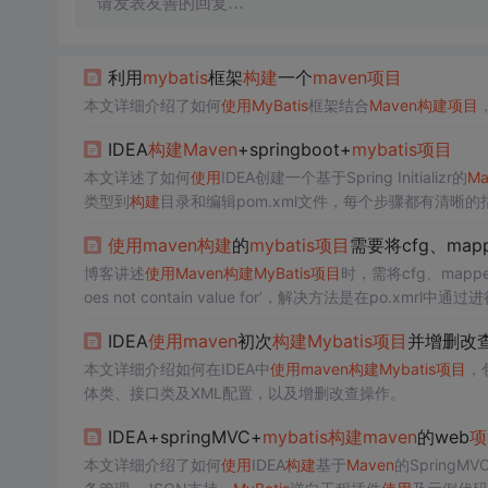
请发表友善的回复…
利用
mybatis
框架
构建
一个
maven
项目
本文详细介绍了如何
使用
MyBatis
框架结合
Maven
构建
项目
IDEA
构建
Maven
+springboot+
mybatis
项目
本文详述了如何
使用
IDEA创建一个基于Spring Initializr的
Ma
类型到
构建
目录和编辑pom.xml文件，每个步骤都有清晰
使用
maven
构建
的
mybatis
项目
需要将cfg、map
博客讲述
使用
Maven
构建
MyBatis
项目
时，需将cfg、mapp
oes not contain value for’，解决方法是在po.xmrl中通过
进
IDEA
使用
maven
初次
构建
Mybatis
项目
并增删改
本文详细介绍如何在IDEA中
使用
maven
构建
Mybatis
项目
，
体类、接口类及XML配置，以及增删改查操作。
IDEA+springMVC+
mybatis
构建
maven
的web
项
本文详细介绍了如何
使用
IDEA
构建
基于
Maven
的SpringM