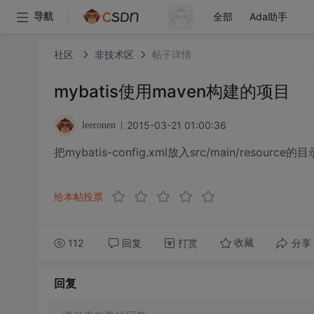
全部
Ada助手
导航
社区
非技术区
帖子详情
mybatis使用maven构建的项目
2015-03-21 01:00:36
leeronen
把mybatis-config.xml放入src/main/re
给本帖投票
112
回复
打赏
分享
收藏
回复