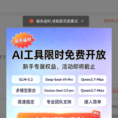
用AI写
服务超时,请刷新页面重试
source的目录下怎么读取，为何读取都会是报读取错误
转发到动态
举报
写回
切换为时间