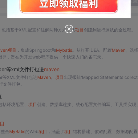
发表回
，包括基于XML配置和注解两种方式，从
项目
创建到运行测试的全过程。
ven
项目
，集成Springboot和
Mybatis
。从打开IDEA、配置
Maven
、选
的指导，旨在为开发web程序提供一个快速入门的备忘录。
per等xml文件打包进
maven
er等XML文件打包进
Maven
。
项目
出现报错‘Mapped Statements collecti
行文件打包。
查
包括环境配置、
项目
创建、数据库连接、核心配置文件编写、工具类实现
目
VC整合
MyBatis
的Web
项目
，涵盖了
项目
结构搭建、依赖配置、数据源配置