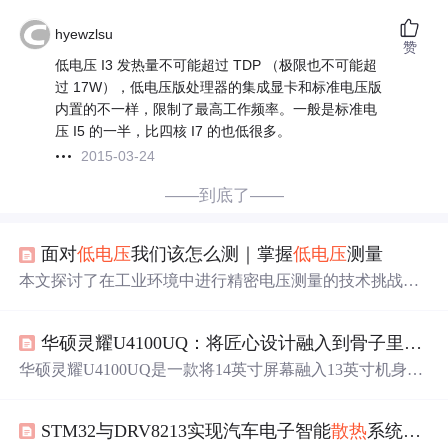
hyewzlsu
赞
低电压 I3 发热量不可能超过 TDP （极限也不可能超
过 17W），低电压版处理器的集成显卡和标准电压版
内置的不一样，限制了最高工作频率。一般是标准电
压 I5 的一半，比四核 I7 的也低很多。
2015-03-24
——到底了——
面对
低电压
我们该怎么测｜掌握
低电压
测量
本文探讨了在工业环境中进行精密电压测量的技术挑战，
特别是当分辨率需要扩展到1微伏以下时。文章详细介绍了
几种主要误差源，如约翰逊噪声、热电EMF、磁场和接地
华硕灵耀U4100UQ：将匠心设计融入到骨子里的笔记本电脑
环路的影响，并提出了解决这些问题的方法。
华硕灵耀U4100UQ是一款将14英寸屏幕融入13英寸机身的
轻薄笔记本电脑。采用金属材质机身，具备良好的
散热
性
能和耐用性。配备第七代英特尔酷睿i5-7200U处理器、NV
STM32与DRV8213实现汽车电子智能
散热
系统设计
IDIA GeForce 940MX独立显卡及256GB SSD，带来流畅的