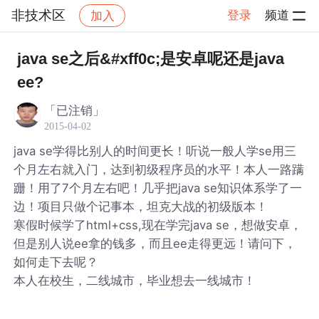
非技术区
登录
频道
加入
帖子详情
社区
非技术区
java se之后&#xff0c;是安卓呢还是java
ee?
「已注销」
2015-04-02
java se学得比别人的时间更长！听说一般人学se用三
个月左右就入门，达到初级程序员的水平！本人一路蹒
跚！用了7个月左右吧！几乎把java se知识体系学了一
边！项目只做个记事本，坦克大战的初级版本！
寒假时候学了html+css,现在学完java se，想做安卓，
但是别人说ee拿的钱多，而且ee走得更远！请问下，
如何走下去呢？
本人在校生，二线城市，毕业想去一线城市！