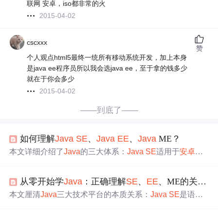
联网 安卓，iso都非常的火
2015-04-02
cscxxx
赞
个人观点html5最终一统所有移动系统开发，加上本身
是java ee程序员所以我会选java ee，至于拿的钱多少
就在于你会多少
2015-04-02
——到底了——
如何理解
Java
SE
、
Java
EE
、
Java
ME？
本文详细介绍了
Java
的三大体系：
Java
SE
适用于
安卓
和
桌面程序；
Java
EE
用于网站开发；
Java
ME则针对嵌入
式开发。特别指出Android开发使用的是
Java
SE
。
从零开始学
Java
：正确理解
SE
、
EE
、ME的关系和选择
本文厘清
Java
三大技术平台的本质关系：
Java
SE
是语言
与运行时核心，所有
Java
开发的基础；
Java
EE
（现Jakart
a
EE
）构建于
SE
之上，专注企业级分布式系统，提供
Se
rv