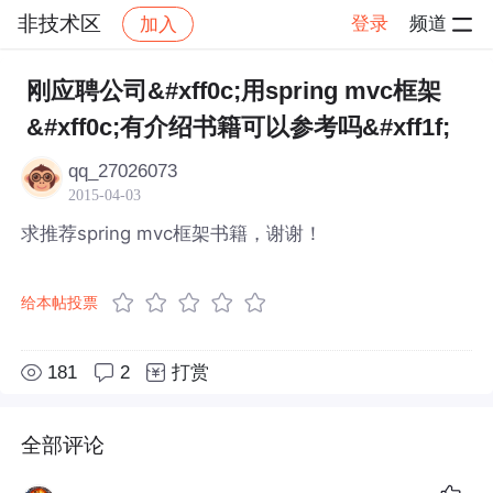
非技术区
登录
频道
加入
帖子详情
社区
非技术区
刚应聘公司&#xff0c;用spring mvc框架
&#xff0c;有介绍书籍可以参考吗&#xff1f;
qq_27026073
2015-04-03
求推荐spring mvc框架书籍，谢谢！
给本帖投票
181
2
打赏
全部评论