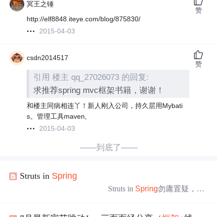
冥王之锤
赞
http://elf8848.iteye.com/blog/875830/
2015-04-03
csdn2014517
赞
引用 楼主 qq_27026073 的回复:
求推荐spring mvc框架书籍，谢谢！
和楼主同病相连丫！新人刚入公司，持久层用Mybati
s。管理工具maven,
2015-04-03
——到底了——
Struts in
Spring
Struts in
Spring
勿庸置疑，Str
uts是目前Java Web
MVC
框架
中不争的王者。经过长达五年
的发展，Struts已经逐渐成长为一个稳定、成熟的
框架
，并