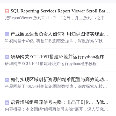
SQL Reporting Services Report Viewer Scroll Bar(
RD
把ReportViewer 放到UpdatePanel之外，并且放到div之中，
设置绝对高度和宽度。 ReportViewer scrollbars are not rend
ered correctly in IE7. The Vertical scrollbar can be recovered an
产业园区运营负责人如何利用知识图谱实现企业精准对接与协同？.docx
d the bottom part of the report can be v...
科易网基于40亿+科创知识图谱数据库，深度探索AI技术
在技术转移、成果转化、技术经纪、知识产权、产业创
新、科技招商等
垂直
领域的多样化应用场景，研究科技创
研华网关ECU-1051搭建环境并运行python程序教程
新领域的AI+数智化解决方案，推动科技创新与产业创新
智能化发展。
研华网关ECU-1051搭建环境并运行python程序教程
如何实现区域创新资源的精准配置与高效流动？.docx
科易网基于40亿+科创知识图谱数据库，深度探索AI技术
在技术转移、成果转化、技术经纪、知识产权、产业创
新、科技招商等
垂直
领域的多样化应用场景，研究科技创
语音增强组稀疏信号去噪：非凸正则化，凸优化研究（Matlab代码实现）
新领域的AI+数智化解决方案，推动科技创新与产业创新
智能化发展。
内容概要：本文围绕“组稀疏信号去噪”展开，深入研究了
基于非凸正则化与凸优化的信号处理方法，并提供了完整