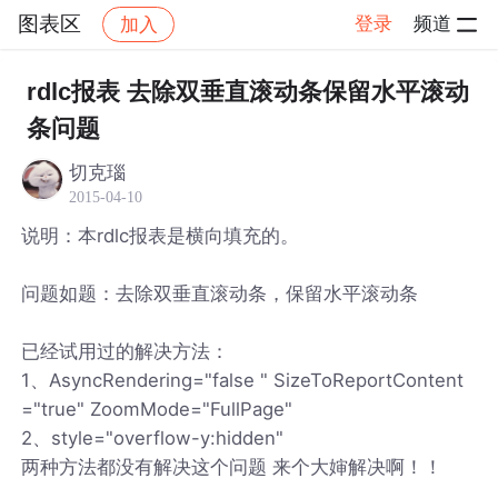
图表区
登录
频道
加入
帖子详情
社区
图表区
rdlc报表 去除双垂直滚动条保留水平滚动
条问题
切克瑙
2015-04-10
说明：本rdlc报表是横向填充的。
问题如题：去除双垂直滚动条，保留水平滚动条
已经试用过的解决方法：
1、AsyncRendering="false " SizeToReportContent
="true" ZoomMode="FullPage"
2、style="overflow-y:hidden"
两种方法都没有解决这个问题 来个大婶解决啊！！