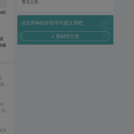
暂无公告
e的
试试用AI创作助手写篇文章吧
+ 用AI写文章
 设
SB接
包
调
权
功
解决