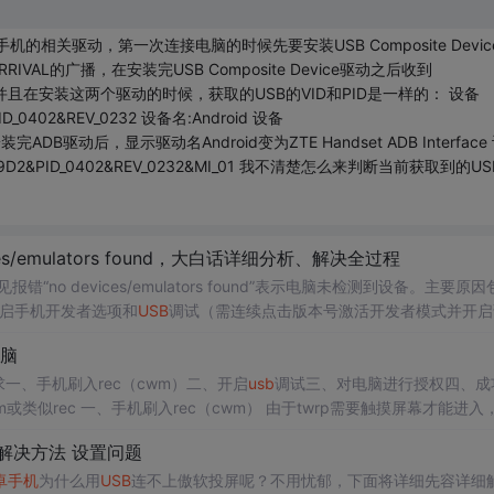
相关驱动，第一次连接电脑的时候先要安装USB Composite Devic
VAL的广播，在安装完USB Composite Device驱动之后收到
动。 并且在安装这两个驱动的时候，获取的USB的VID和PID是一样的： 设备
PID_0402&REV_0232 设备名:Android 设备
1 在安装完ADB驱动后，显示驱动名Android变为ZTE Handset ADB Interface
\VID_19D2&PID_0402&REV_0232&MI_01 我不清楚怎么来判断当前获取到的U
ces/emulators found，大白话详细分析、解决全过程
错“no devices/emulators found”表示电脑未检测到设备。主要原因
开启手机开发者选项和
USB
调试（需连续点击版本号激活开发者模式并开启
置
ADB
工具）；4）连接模式错误（需选择文件传输模式）；5）权限未授
脑
连接、手机设置、驱动安装和权限授权，并通过
adb
devi
一、手机刷入rec（cwm）二、开启
usb
调试三、对电脑进行授权四、成
于twrp需要触摸屏幕才能进入，所
ootloader模式，手机通过
usb
连接电脑，在电脑cmd下输入...
解决方法 设置问题
卓手机
为什么用
USB
连不上傲软投屏呢？不用忧郁，下面将详细先容详细