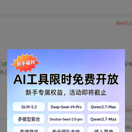
用AI写
的VID和PID，电脑都会识别USB和ADB两个接口，并会相应
关心ADB安装驱动，谢谢。
转发到动态
举报
写回
切换为时间