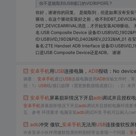
你不是能取到USB接口的VID和PID吗 ?
你好，谢谢你的回复。 是能取到，但是如果没有安装手机的
驱动，在这个驱动安装好之前，收不到DBT_DEVICEARRI
DBT_DEVICEARRIVAL消息，才开始安装ADB驱
名:USB Composite Device 设备ID:USB\VID_19D2&
ID:USB\VID_19D2&PID_0402&REV_0232&MI_0
备名:ZTE Handset ADB Interface 设备ID:USB
口是USB Composite Device还是ADB。 谢谢
安卓手机
用
USB
连接电脑，
ADB
报错：No devi
摘要：
安卓手机
通过
USB
连接电脑使用
ADB
传输文件时，常见报
括：1）
USB
线/接口故障（需更换数据线或接口）；2）未
试）；3）电脑驱动或
ADB
环境异常（需安装对应驱动并配
安卓手机
屏幕损坏情况下开启
adb
调试并且授权电
（需点击手机弹窗允许连接）。解决时建议按步骤排查物理
安卓手机
屏幕损坏情况下开启
adb
调试并且授权电脑环境要求
五、参考 环境要求 电脑安装
adb
调试环境 手机可以刷入cwm或类似rec 一、手机刷入rec（cwm） 由
以选择cwm，下载与手机对应的cwm放在电脑，手机重启进入b
adb
冲突 傲软_
安卓手机
无法用
USB
连接傲软投屏
许多安卓小伙伴用傲软投屏的时刻经常会发现一个问题：
安