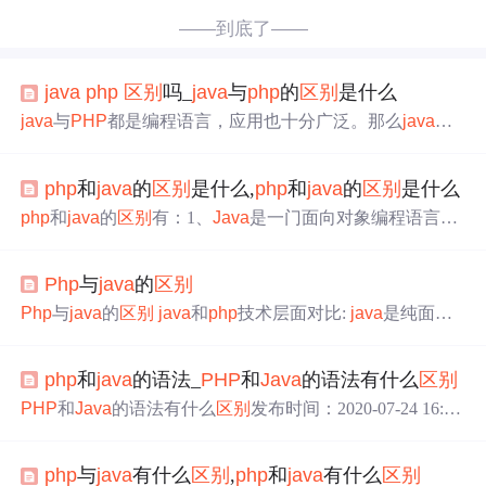
——到底了——
java
php
区别
吗_
java
与
php
的
区别
是什么
java
与
PHP
都是编程语言，应用也十分广泛。那么
java
和
p
hp
之间有什么
区别
？下面本篇文章就来带大家了解一下
jav
a
和
php
之间的
区别
，希望对大家有所帮助。
java
的简单介
php
和
java
的
区别
是什么,
php
和
java
的
区别
是什么
绍
Java
是一种通用的面向对象编程语言，旨在生成可在任
何地方使用相同代码的代码。这种编程语言是基于类的，
php
和
java
的
区别
有：1、
Java
是一门面向对象编程语言，
面向对象的和人类可读的。它支持服务器端和客户端。
Jav
而
PHP
是一种通用开源脚本语言；2、
PHP
比
Java
简单很
a
既可以编译也可以解释。
Java
编译器将源代码转换为字
多；3、
PHP
主要是应用在网站方面，它适合快速开发，
节码，然后j...
Php
与
java
的
区别
而
Java
的应用领域比较广泛，如嵌入式领域、金融行业服
务器等。
php
和
java
的
区别
首先从概念上区分，
Java
是一
Php
与
java
的
区别
java
和
php
技术层面对比:
java
是纯面向
门面向对象编程语言，具有简单性、面向对象、分布式、
对象开发,功能强大,分支众多,没有
java
不能做的软件,
PHP
健壮性、安全性、平台独立与可移植性、多线程、动态性
有他独特的领域,那就是WEB在这方面没有可以和他相比
等特性;
PHP
...
php
和
java
的语法_
PHP
和
Java
的语法有什么
区别
较,其与
java
相比较之下在这一方面基本上完胜
java
因其专
注的领域不同 所以没有太大可比性,
PHP
适合于快速开发,
PHP
和
Java
的语法有什么
区别
发布时间：2020-07-24 16:1
中小型应用系统,开发成本低,而
Java
适合于开发大型的应
3:17来源：亿速云阅读：104作者：Leah这篇文章将为大家
用系统,应用的前景比较广阔,系统易维护、可复用性较好。
详细讲解有关
PHP
和
Java
的语法有什么
区别
，文章内容质
2.数据库访问比较
Java
通过JDBC来访问数据库,通过不同
php
与
java
有什么
区别
,
php
和
java
有什么
区别
量较高，因此小编分享给大家做个参考，希望大家阅读完