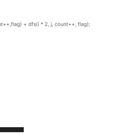
nt++,flag) + dfs(i * 2, j, count++, flag);