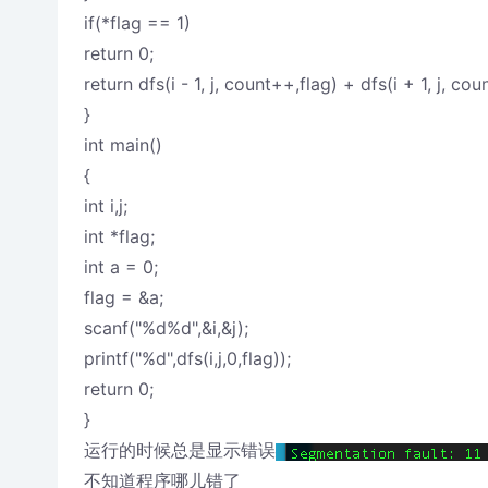
if(*flag == 1)
return 0;
return dfs(i - 1, j, count++,flag) + dfs(i + 1, j, cou
}
int main()
{
int i,j;
int *flag;
int a = 0;
flag = &a;
scanf("%d%d",&i,&j);
printf("%d",dfs(i,j,0,flag));
return 0;
}
运行的时候总是显示错误
不知道程序哪儿错了