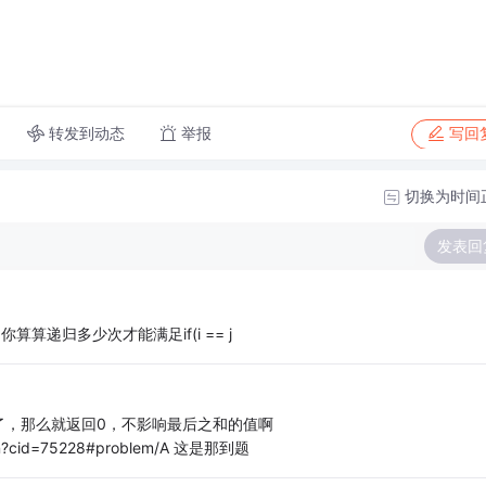
转发到动态
举报
写回
切换为时间
发表回
比j小, 你算算递归多少次才能满足if(i == j
1了，那么就返回0，不影响最后之和的值啊
ction?cid=75228#problem/A 这是那到题