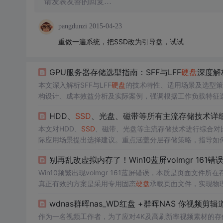
请发表友善的回复…
pangdunzi
2015-04-23
重做一遍系统，把SSD改为引导盘，试试
GPU服务器存储选型指南：SFF与LFF
硬盘
深度解
本文深入解析SFF与LFF
硬盘
的技术特性、适用场景及选型策
构设计、成本效益分析及实际案例，强调根据工作负载特征
HDD、
SSD
、光盘、磁带等所有主流存储技术详
本文对HDD、
SSD
、磁带、光盘等主流存储技术进行综合对
际应用场景提出选择建议。重点涵盖分层存储策略，指导如
别再乱改虚拟内存了！Win10蓝屏volmgr 16
Win10频繁出现volmgr 161蓝屏错误，本质是页面文
真正有效的方案是采用专用固态
硬盘
承载页面文件，实现物
度随机IO性能及温控能力，并配合注册表隔离配置、禁用写
wdnas群晖nas_WD红盘 +群晖NAS 你视频
作为一名视频工作者，为了应对4K及高刷新率视频素材的存储需求