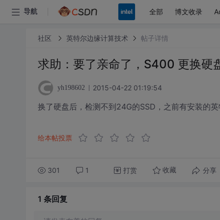
全部
博文收录
A
导航
社区
英特尔边缘计算技术
帖子详情
求助：要了亲命了，S400 更换硬
2015-04-22 01:19:54
yh198602
换了硬盘后，检测不到24G的SSD，之前有安装的
给本帖投票
301
1
打赏
分享
收藏
1 条
回复