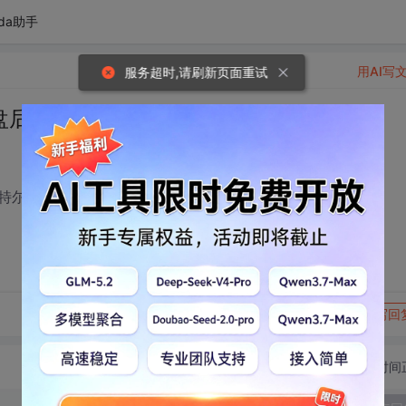
da助手
用AI写
服务超时,请刷新页面重试
盘后 SSD无法高速缓存
英特尔快速存储技术也没有运行。
转发到动态
举报
写回
切换为时间