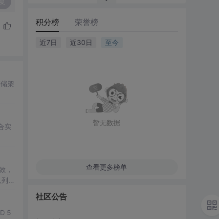
复
积分榜
荣誉榜
近7日
近30日
至今
存储架
暂无数据
合实
查看更多榜单
无效，
队列深
社区公告
 5