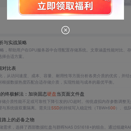
发表回
析与实战策略
略，帮助用户在GPU服务器中合理配置存储系统。文章涵盖性能对比、
选择合适方案。
细对比表
比，从访问速度、成本、容量、耐用性等方面分析各类介质的优劣，并结
何根据数据热度匹配合适存储介质，实现性能与成本的最优平衡。
1错误的终极解法：加块固态
硬盘
当页面文件盘
件所在存储介质性能不足或可靠性下降引发的I/O超时。传统虚拟内存参数调整
理与系统级双重隔离。需关注
SSD
的持续写入稳定性（TBW≥6
00
）、低
缓存刷新等底层优化措施。
剪辑道路上的必备之物
，选择了西部数据红盘与群晖NAS DS1618+的组合。通过组建RAID