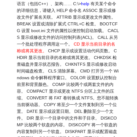
语言（包括C++）、架构…… C:\>
help
有关某个命令
的详细信息，请键入 HELP 命令名 ASSOC 显示或修
改文件扩展名关联。 ATTRIB 显示或更改文件属性。
BREAK 设置或清除扩展式 CTRL+C 检查。 BOOTCF
G 设置 boot.ini 文件的属性以便控制启动加载。 CACL
S 显示或修改文件的访问控制列表(ACL)。 CALL 从另
一个批处理程序调用这一个。
CD 显示当前目录的名
称或将其更改。
CHCP 显示或设置活动代码页数。 C
HDIR 显示当前目录的名称或将其更改。 CHKDSK 检
查磁盘并显示状态报告。 CHKNTFS 显示或修改启动
时间磁盘检查。 CLS 清除屏幕。 CMD 打开另一个 Wi
ndows 命令解释程序窗口。 COLOR 设置默认控制台
前景和背景颜色。 COMP 比较两个或两套文件的内
容。 COMPACT 显示或更改 NTFS 分区上文件的压
缩。 CONVERT 将 FAT 卷转换成 NTFS。您不能转换
当前驱动器。 COPY 将至少一个文件复制到另一个位
置。 DATE 显示或设置日期。 DEL 删除至少一个文
件。 DIR 显示一个目录中的文件和子目录。 DISKCO
MP 比较两个软盘的内容。 DISKCOPY 将一个软盘的
内容复制到另一个软盘。 DISKPART 显示或配置磁盘