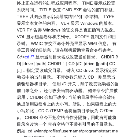
终止正在运行的进程或应用程序。 TIME 显示或设置
系统时间。 TITLE 设置 CMD.EXE 会话的窗口标题。
TREE 以图形显示启动器或路径的目录结构。 TYPE
显示文本文件的内容。 VER 显示 Windows 的版本。
VERIFY 告诉 Windows 验证文件是否正确写入磁盘。
VOL 显示磁盘卷标和序列号。 XCOPY 复制文件和目
录树。 WMIC 在交互命令外壳里显示 WMI 信息。 有
关工具的详细信息，请在联机帮助查看命令行参考。
C:\>
cd /?
显示当前目录名或改变当前目录。 CHDIR [/
D] [drive:][path] CHDIR [..] CD [/D] [drive:][path] CD
[..] .. 指定要改成父目录。 键入 CD drive: 显示指定驱
动器中的当前目录。 不带参数只键入 CD，则显示当
前驱动器和目录。 使用 /D 开关，除了改变驱动器的当
前目录之外， 还可改变当前驱动器。 如果命令扩展被
启用，CHDIR 会如下改变: 当前的目录字符串会被转
换成使用磁盘名上的大小写。所以， 如果磁盘上的大
小写如此，CD C:\TEMP 会将当前目录设为 C:\Tem
p。 CHDIR 命令不把空格当作分隔符，因此有可能将
目录名改为一个 带有空格但不带有引号的子目录名。
例如: cd \winnt\profiles\username\programs\start me