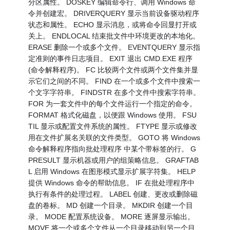
分区属性。 DOSKEY 编辑命令行、调用 Windows 命
令并创建宏。 DRIVERQUERY 显示当前设备驱动程序
状态和属性。 ECHO 显示消息，或将命令回显打开或
关上。 ENDLOCAL 结束批文件中环境更改的本地化。
ERASE 删除一个或多个文件。 EVENTQUERY 显示指
定准则的事件日志项目。 EXIT 退出 CMD.EXE 程序
(命令解释程序)。 FC 比较两个文件或两个文件集并显
示它们之间的不同。 FIND 在一个或多个文件中搜索一
个文字字符串。 FINDSTR 在多个文件中搜索字符串。
FOR 为一套文件中的每个文件运行一个指定的命令。
FORMAT 格式化磁盘，以便跟 Windows 使用。 FSU
TIL 显示或配置文件系统的属性。 FTYPE 显示或修改
用在文件扩展名关联的文件类型。 GOTO 将 Windows
命令解释程序指向批处理程序 中某个带标签的行。 G
PRESULT 显示机器或用户的组策略信息。 GRAFTAB
L 启用 Windows 在图形模式显示扩展字符集。 HELP
提供 Windows 命令的帮助信息。 IF 在批处理程序中
执行有条件的处理过程。 LABEL 创建、更改或删除磁
盘的卷标。 MD 创建一个目录。 MKDIR 创建一个目
录。 MODE 配置系统设备。 MORE 逐屏显示输出。
MOVE 将一个或多个文件从一个目录移动到另一个目