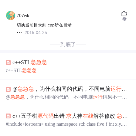
707wk
赞
切换当前目录到 cpp所在目录
2015-04-25
——到底了——
c++STL
急
急
急
c++STL
急
急
急
@
急
急
急
，为什么相同的代码，不同电脑
运行
结果
@
急
急
急
，为什么相同的代码，不同电脑
运行
结果不一样
我的电脑
运行
代码跟同学的电脑
运行
结果不一样，用的软
件都是 vc 6.0 #include <stdio.h> int main() { int max (int x,int
c++五子棋
源代码
出错
求
大神
在线
解答修改
急
急
急
y,int z); int a,b,c,d; scanf("%d,%d,%d",&a,&b,&c); d=max(a,b,
c); printf(“max=%d\n”,d); return 0; } int max(int x,int y,int z)
#include<iostream> using namespace std; class five { int x,y,m,
n,num_xy,num_mn; char qipan[20][20]; //定义20行20列的数组