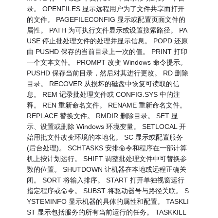
录。 OPENFILES 显示远程用户为了文件共享而打开
的文件。 PAGEFILECONFIG 显示或配置页面文件的
属性。 PATH 为可执行文件显示或设置搜索路径。 PA
USE 停止批处理文件的处理并显示信息。 POPD 还原
由 PUSHD 保存的当前目录上一次的值。 PRINT 打印
一个文本文件。 PROMPT 改变 Windows 命令提示。
PUSHD 保存当前目录，然后对其进行更改。 RD 删除
目录。 RECOVER 从损坏的磁盘中恢复可读取的信
息。 REM 记录批处理文件或 CONFIG.SYS 中的注
释。 REN 重新命名文件。 RENAME 重新命名文件。
REPLACE 替换文件。 RMDIR 删除目录。 SET 显
示、设置或删除 Windows 环境变量。 SETLOCAL 开
始用批文件改变环境的本地化。 SC 显示或配置服务
(后台处理)。 SCHTASKS 安排命令和程序在一部计算
机上按计划运行。 SHIFT 调整批处理文件中可替换参
数的位置。 SHUTDOWN 让机器在本地或远程正确关
闭。 SORT 将输入排序。 START 打开单独视窗运行
指定程序或命令。 SUBST 将驱动器号与路径关联。 S
YSTEMINFO 显示机器的具体的属性和配置。 TASKLI
ST 显示包括服务的所有当前运行的任务。 TASKKILL