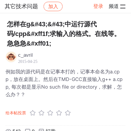
其它技术问题
登录
频道
加入
帖子详情
社区
其它技术问题
怎样在g&#43;&#43;中运行源代
码/cpp&#xff1f;求输入的格式。在线等。
急急急&#xff01;
c_avril
2015-04-25
例如我的源代码是在记事本打的，记事本命名为a.cp
p，放在桌面上。然后在TMD-GCC直接输入g++ a.cp
p, 每次都是显示No such file or directory，求解，怎
么办？？
给本帖投票