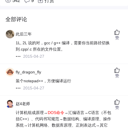
542
9
打赏
全部评论
此后三年
赞
1L, 2L 说的对，gcc / g++ 编译，需要你当前路径切换
到.cpp/.c 所在的文件位置。
2015-04-27
fly_dragon_fly
赞
装个notepad++，方便编译运行
2015-04-27
赵4老师
赞
计算机组成原理→
DOS命令
→汇编语言→C语言（不包
括C++）、代码书写规范→数据结构、编译原理、操作
系统→计算机网络、数据库原理、正则表达式→其它