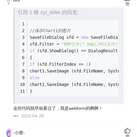
i9ni
赞
引用 1 楼 zyl_leilei 的回复:
//保存Chart1的图片
SaveFileDialog sfd = 
new
 SaveFileDialog();
sfd.Filter = 
"BMP文件|*.bmp|JPEG文件|*.jpg"
;
if
 (sfd.ShowDialog() == DialogResult.OK)
{
if
 (sfd.FilterIndex == 
1
)
chart1.SaveImage (sfd.FileName, System.Draw
else
chart1.SaveImage (sfd.FileName, System.Draw
}
这些代码我早就看过了，我是webform的啊啊！
2015-04-28
-小蕾-
赞