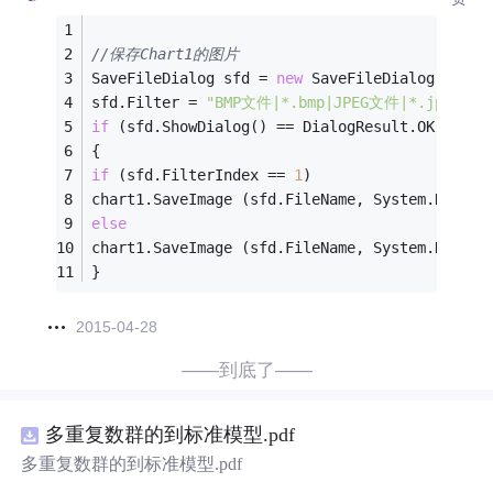
//保存Chart1的图片
SaveFileDialog sfd = 
new
 SaveFileDialog();
sfd.Filter = 
"BMP文件|*.bmp|JPEG文件|*.jpg"
;
if
 (sfd.ShowDialog() == DialogResult.OK)
{
if
 (sfd.FilterIndex == 
1
)
chart1.SaveImage (sfd.FileName, System.Drawin
else
chart1.SaveImage (sfd.FileName, System.Drawin
}
2015-04-28
——到底了——
多重复数群的到标准模型.pdf
多重复数群的到标准模型.pdf