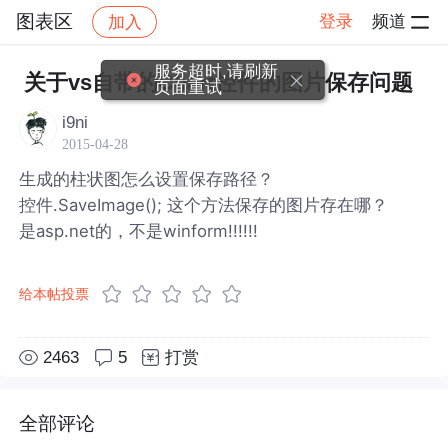
图表区
登录
频道
加入
帖子详情
社区
图表区
服务超时,请刷新
关于vs自带的Chart控件的图片保存问题
页面重试
i9ni
2015-04-28
生成的柱状图怎么设置保存路径？
控件.SaveImage(); 这个方法保存的图片存在哪？
是asp.net的，不是winform!!!!!!
给本帖投票
2463
5
打赏
全部评论