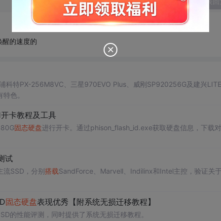
发表回
唤醒的速度的
科特PX-256M8VC、三星970EVO Plus、威刚SP920256G及建兴LIT
有特色。
S11开卡教程及工具
80G
固态硬盘
进行开卡。通过phison_flash_id.exe获取硬盘信息，下载
。
测试
流SSD，分别
搭载
SandForce、Marvell、Indilinx和Intel主控，验证
D
固态硬盘
表现优秀【附系统无损迁移教程】
SSD的性能评测，同时提供了系统无损迁移教程。