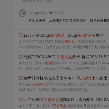
请发表友善的回复…
frmqjqxrpqzg
2015-04-30
这个据说是Intel的快速启动技术需要的，加快开机和
java开发256g
固态硬盘
_256g
固态硬盘
有哪些
本文对比了五款256GB SSD
固态硬盘
，包括影驰ONEM.2、浦
ZETA系列256G。这些产品在性能、耐用性和性价比方面各
铠侠TR200 480G
固态硬盘
开卡-群联PS3111-
本文介绍了如何对
搭载
群联PS3111-S11主控的铠侠TR200 4
件，并使用s11_unlocker和s11-flasher完成解锁与开卡操作
微型计算机40g,兔子变乌龟？
固态硬盘
老化极限
本文揭示
固态硬盘
老化问题背后的真相，通过实地测试四款主
衰减的传言，以帮助消费者选择稳定高速产品。
小主机SSD
固态硬盘
选购攻略，希捷酷鱼 530 SS
本文分享了小主机SSD
固态硬盘
的选购策略及希捷酷鱼530