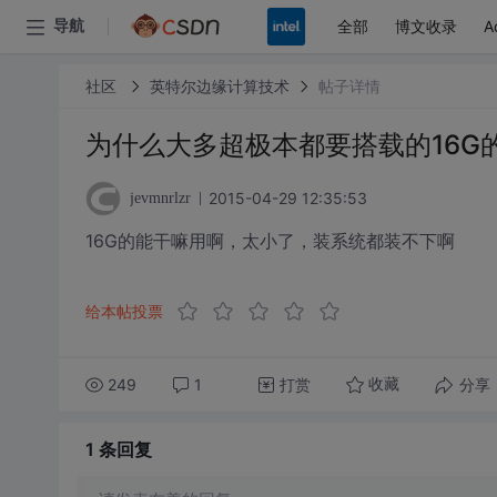
全部
博文收录
A
导航
社区
英特尔边缘计算技术
帖子详情
为什么大多超极本都要搭载的16G
2015-04-29 12:35:53
jevmnrlzr
16G的能干嘛用啊，太小了，装系统都装不下啊
给本帖投票
249
1
打赏
分享
收藏
1 条
回复