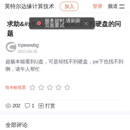
英特尔边缘计算技术
登录
频道
加入
帖子详情
社区
英特尔边缘计算技术
服务超时,请刷新
求助&#xff1a;关于超极本找不到硬盘的问
页面重试
题
trpewwbg
2015-04-30
超极本能看到U盘，可是却找不到硬盘，pe下也找不到
啊，请牛人帮忙
给本帖投票
202
1
打赏
全部评论