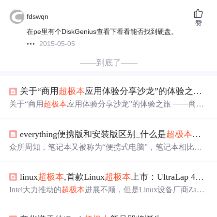
fdswqn
赞
在pe里有个DiskGenius查看下看看能否找到硬盘。
2015-05-05
——到底了——
关于“商用
超极本
应用体验分享沙龙”的体验之旅——商用
关于“商用
超极本
应用体验分享沙龙”的体验之旅 ——商用
超极本
的崛起之路、真机实测、优缺点分析与使用评价 20
13年6月27日，笔者参加了由比特网及比特网CIO俱乐部、
everything便携版和安装版区别_什么是
超极本
？
超
英特尔联合举办的“从新开始——商用
超极本
应用体验分享
沙龙”的线下活动，并现场体验了6款英特尔商用
超极本
“神
众所周知，笔记本又被称为“便携式电脑”，笔记本相比台
器”： 1、联想Lenovo ThinkPad X1Helix 2、联想Lenovo Thi
式机主要区别就是在于机身小巧，便于携带。笔记本是个
总称大的类别，由于定位不同，市场上分别有上网本、游
linux
超极本
,首款Linux
超极本
上市：UltraLap 430不便宜
戏本、商务本、
超极本
等，它们均属于笔记本。上网本主
要是定位上网与电影、娱乐等用途，性能较弱，而商务本
Intel大力推动的
超极本
进展不顺，但是Linux设备厂商ZaRe
它是主要是针对办公人群，数据安全级别高，稳定，电池
ason给
超极本
阵营带来了一个非常特殊的成员“UltraLap 43
续航能力强，而游戏本主要针对游戏爱好者，显卡性能
0”，其操作系统不是Windows而是各种Linux。这款另类
超