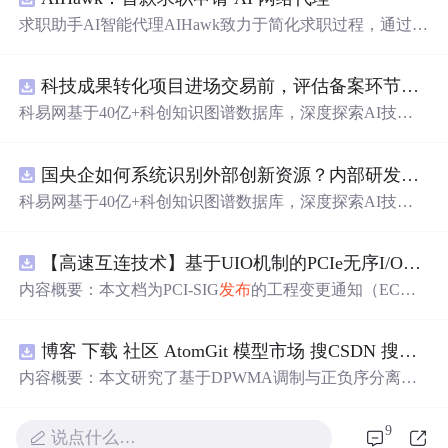
求职助手AI智能代理AIHawk致力于简化求职过程，通过自
动化职位申请流程。借助人工智能，它能够帮助用户以定
制化的方式申请多个职位。
科技成果转化项目进场交易前，评估备案环节需要准备哪些材料？.docx
科易网基于40亿+科创知识图谱数据库，深度探索AI技术
在技术转移、成果转化、技术经纪、知识产权、产业创
新、科技招商等垂直领域的多样化应用场景，研究科技创
国央企如何系统识别外部创新资源？内部研发体系完善，但对外部高校、中小科技企业技术能力缺乏动态认知。.docx
新领域的AI+数智化解决方案，推动科技创新与产业创新
智能化发展。
科易网基于40亿+科创知识图谱数据库，深度探索AI技术
在技术转移、成果转化、技术经纪、知识产权、产业创
新、科技招商等垂直领域的多样化应用场景，研究科技创
【高速互连技术】基于UIO机制的PCIe无序I/O扩展：多路径架构下内存请求的高性能传输与排序控制方案设计
新领域的AI+数智化解决方案，推动科技创新与产业创新
智能化发展。
内容概要：本文档为PCI-SIG
发布
的工程变更通知（EC
N），介绍了名为“无序输入/输出（Unordered I/O, UIO）”
的新功能，旨在解决传统PCI/PCIe架构中严格的顺序传输
博客 下载 社区 AtomGit 模型市场 搜CSDN 搜索 AI 搜索 会员中心 创作中心 基于DPWMA调制与正负序分离的ANPC三电平并网逆变器前馈控制策略研究（Simulink仿真实现）
规则对多路径拓扑和高性能IO系统的限制。UIO基于Flit模
式，定义了一套新的TLP（事务层包）类型和规则，允许
内容概要：本文研究了基于DPWMA调制与正负序分离的
请求方（Requester）自主管理数据顺序，支持多路径路
ANPC三电平并网逆变器前馈控制策略，旨在解决传统三
由、提升系统效率并兼容现有生产者-消费者模型。文档详
电平逆变器存在的谐波含量高、电网不平衡工况适应性差
9
说点什么…
细说明了UIO
及动态响应速度不足等问题。通过采用有源中点箝位（AN