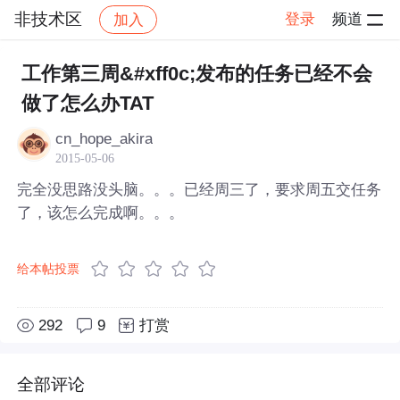
非技术区
登录
频道
加入
帖子详情
社区
非技术区
工作第三周&#xff0c;发布的任务已经不会
做了怎么办TAT
cn_hope_akira
2015-05-06
完全没思路没头脑。。。已经周三了，要求周五交任务
了，该怎么完成啊。。。
给本帖投票
292
9
打赏
全部评论